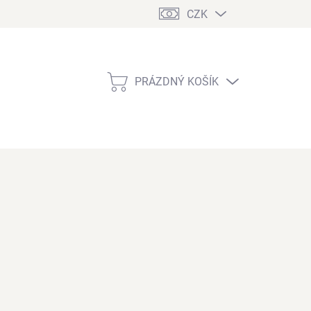
CZK
PRÁZDNÝ KOŠÍK
NÁKUPNÍ
KOŠÍK