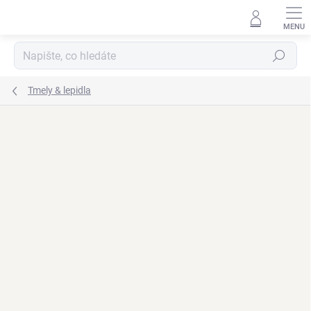
Přejít
na
obsah
Hledat
Tmely & lepidla