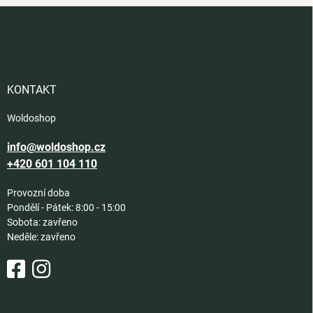
Z
á
p
a
t
í
KONTAKT
Woldoshop
info@woldoshop.cz
+420 601 104 110
Provozní doba
Pondělí - Pátek: 8:00 - 15:00
Sobota: zavřeno
Neděle: zavřeno