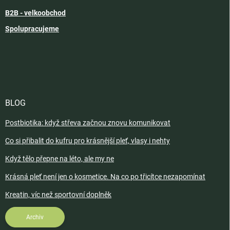
B2B - velkoobchod
Spolupracujeme
BLOG
Postbiotika: když střeva začnou znovu komunikovat
Co si přibalit do kufru pro krásnější pleť, vlasy i nehty
Když tělo přepne na léto, ale my ne
Krásná pleť není jen o kosmetice. Na co po třicítce nezapomínat
Kreatin, víc než sportovní doplněk
Archiv