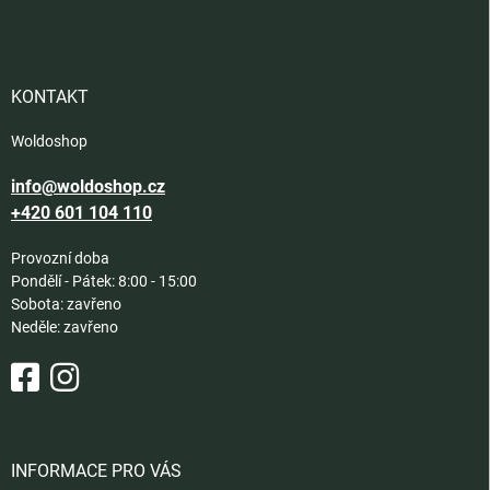
á
p
a
t
í
KONTAKT
Woldoshop
info@woldoshop.cz
+420 601 104 110
Provozní doba
Pondělí - Pátek: 8:00 - 15:00
Sobota: zavřeno
Neděle: zavřeno
INFORMACE PRO VÁS