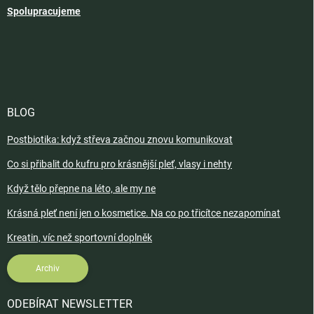
Spolupracujeme
BLOG
Postbiotika: když střeva začnou znovu komunikovat
Co si přibalit do kufru pro krásnější pleť, vlasy i nehty
Když tělo přepne na léto, ale my ne
Krásná pleť není jen o kosmetice. Na co po třicítce nezapomínat
Kreatin, víc než sportovní doplněk
Archiv
ODEBÍRAT NEWSLETTER