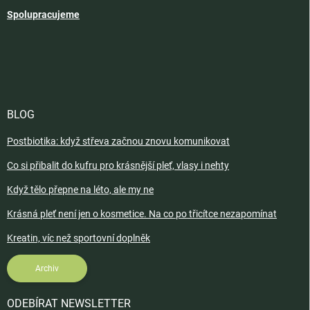
Spolupracujeme
BLOG
Postbiotika: když střeva začnou znovu komunikovat
Co si přibalit do kufru pro krásnější pleť, vlasy i nehty
Když tělo přepne na léto, ale my ne
Krásná pleť není jen o kosmetice. Na co po třicítce nezapomínat
Kreatin, víc než sportovní doplněk
Archiv
ODEBÍRAT NEWSLETTER