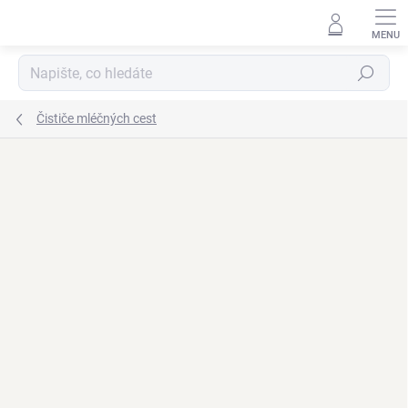
Přejít
na
obsah
Hledat
Čističe mléčných cest