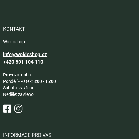
á
p
a
t
í
KONTAKT
Woldoshop
info@woldoshop.cz
+420 601 104 110
Provozní doba
Pondělí - Pátek: 8:00 - 15:00
Sobota: zavřeno
Neděle: zavřeno
INFORMACE PRO VÁS