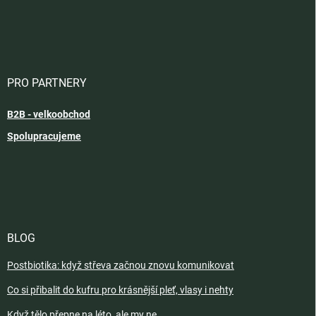
PRO PARTNERY
B2B - velkoobchod
Spolupracujeme
BLOG
Postbiotika: když střeva začnou znovu komunikovat
Co si přibalit do kufru pro krásnější pleť, vlasy i nehty
Když tělo přepne na léto, ale my ne