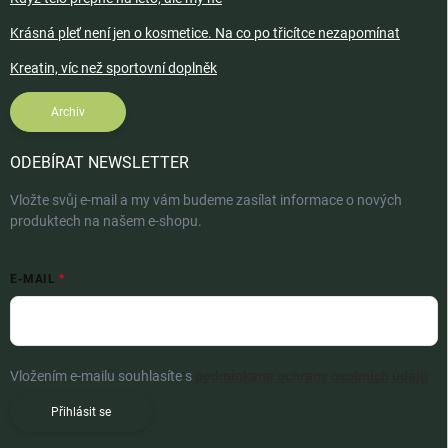
Krásná pleť není jen o kosmetice. Na co po třicítce nezapomínat
Kreatin, víc než sportovní doplněk
Archiv
ODEBÍRAT NEWSLETTER
Vložte svůj e-mail a my vám budeme zasílat informace o nových
produktech na našem e-shopu.
E-MAIL
Vložením e-mailu souhlasíte s
podmínkami ochrany osobních údajů
Přihlásit se