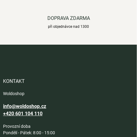
DOPRAVA ZDARMA
při objednávce nad 1300
Z
á
p
a
t
í
KONTAKT
Woldoshop
info@woldoshop.cz
+420 601 104 110
Provozní doba
Pondělí - Pátek: 8:00 - 15:00