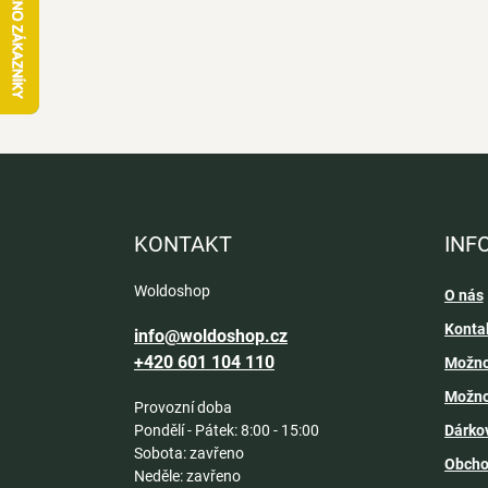
Z
á
p
a
KONTAKT
INF
t
í
Woldoshop
O nás
Konta
info@woldoshop.cz
+420 601 104 110
Možno
Možno
Provozní doba
Pondělí - Pátek: 8:00 - 15:00
Dárko
Sobota: zavřeno
Obcho
Neděle: zavřeno