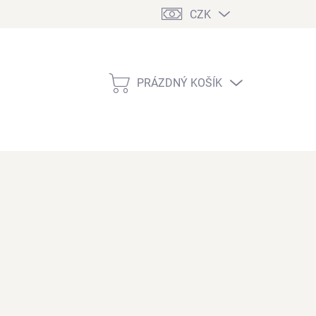
CZK
PRÁZDNÝ KOŠÍK
NÁKUPNÍ
KOŠÍK