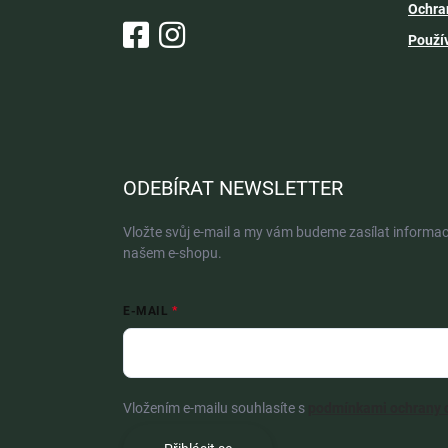
Ochra
Použí
ODEBÍRAT NEWSLETTER
Vložte svůj e-mail a my vám budeme zasílat informa
našem e-shopu.
E-MAIL
Vložením e-mailu souhlasíte s
podmínkami ochrany 