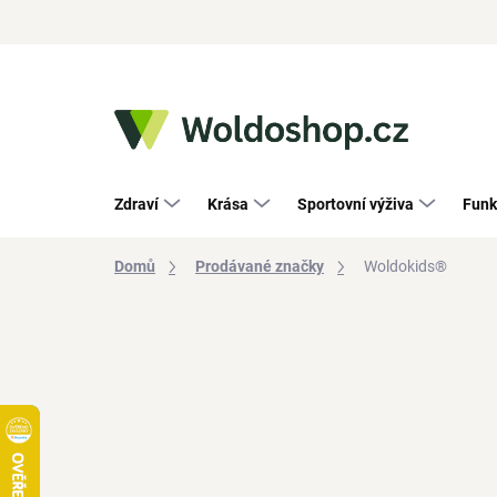
Přejít
na
obsah
Zdraví
Krása
Sportovní výživa
Funk
Domů
Prodávané značky
Woldokids®