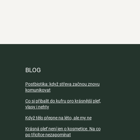
BLOG
Postbiotika: když střeva začnou znovu
komunikovat
Co si přibalit do kufru pro krásnější pleť,
vlasy i nehty
Když tělo přepne na léto, ale my ne
Krásná pleť není jen o kosmetice. Na co
po třicítce nezapomínat