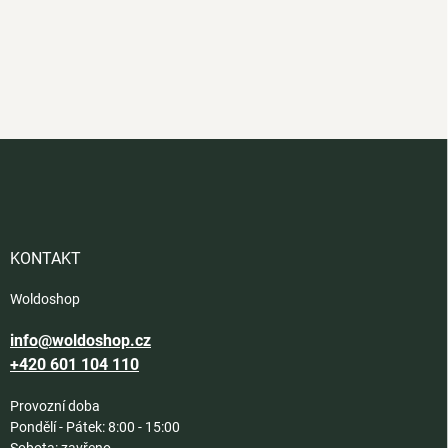
Z
á
p
a
t
í
KONTAKT
Woldoshop
info@woldoshop.cz
+420 601 104 110
Provozní doba
Pondělí - Pátek: 8:00 - 15:00