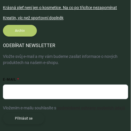
Krásná pleť není jen o kosmetice. Na co po třicítce nezapomínat
Kreatin, víc než sportovní doplněk
Archiv
ODEBÍRAT NEWSLETTER
Vložte svůj e-mail a my vám budeme zasílat informace o nových
produktech na našem e-shopu.
E-MAIL
Vložením e-mailu souhlasíte s
podmínkami ochrany osobních údajů
Přihlásit se