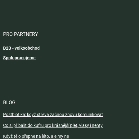
PRO PARTNERY
B2B - velkoobchod
Spolupracujeme
BLOG
Postbiotika: když střeva začnou znovu komunikovat
Co si přibalit do kufru pro krásnější pleť, vlasy i nehty
Když tělo přepne na léto, ale my ne