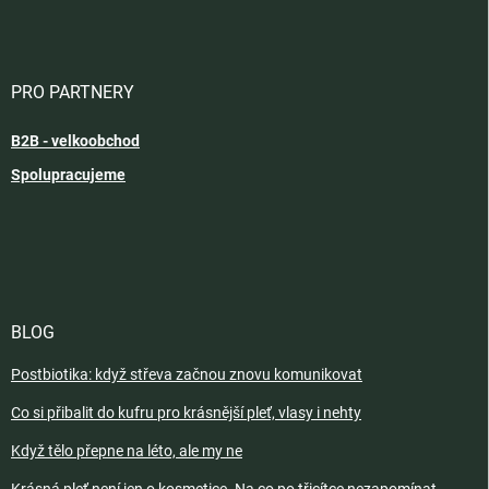
PRO PARTNERY
B2B - velkoobchod
Spolupracujeme
BLOG
Postbiotika: když střeva začnou znovu komunikovat
Co si přibalit do kufru pro krásnější pleť, vlasy i nehty
Když tělo přepne na léto, ale my ne