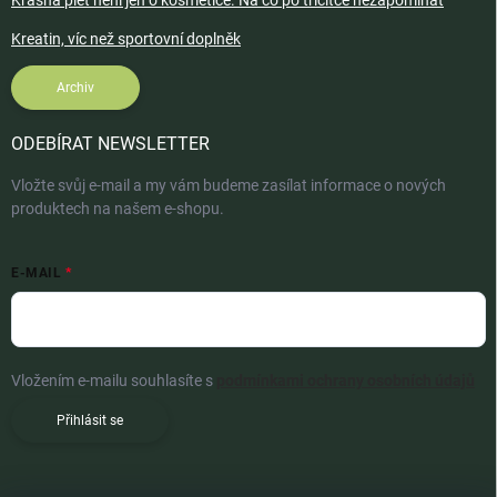
Krásná pleť není jen o kosmetice. Na co po třicítce nezapomínat
Kreatin, víc než sportovní doplněk
Archiv
ODEBÍRAT NEWSLETTER
Vložte svůj e-mail a my vám budeme zasílat informace o nových
produktech na našem e-shopu.
E-MAIL
Vložením e-mailu souhlasíte s
podmínkami ochrany osobních údajů
Přihlásit se