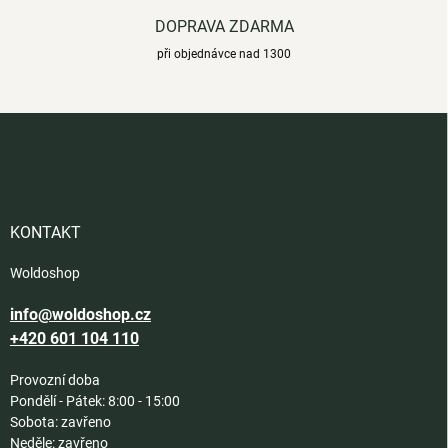
DOPRAVA ZDARMA
při objednávce nad 1300
Z
á
p
a
t
í
KONTAKT
Woldoshop
info@woldoshop.cz
+420 601 104 110
Provozní doba
Pondělí - Pátek: 8:00 - 15:00
Sobota: zavřeno
Neděle: zavřeno