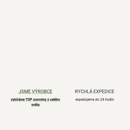
JSME VÝROBCE
RYCHLÁ EXPEDICE
vybíráme TOP suroviny z celého
expedujeme do 24 hodin
světa