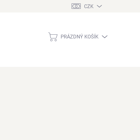
CZK
PRÁZDNÝ KOŠÍK
NÁKUPNÍ
KOŠÍK