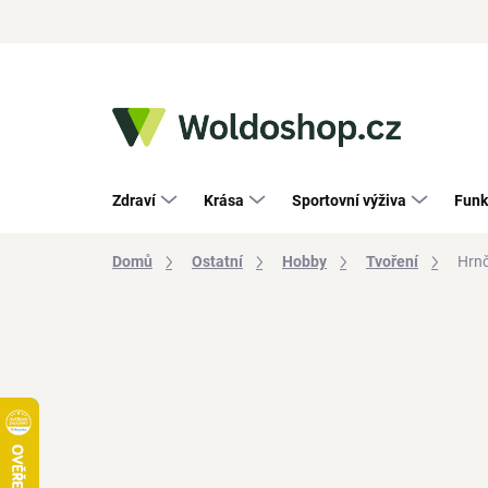
Přejít
na
obsah
Zdraví
Krása
Sportovní výživa
Funk
Domů
Ostatní
Hobby
Tvoření
Hrnč