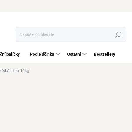
Hledat
ční balíčky
Podle účinku
Ostatní
Bestsellery
ířská hlína 10kg