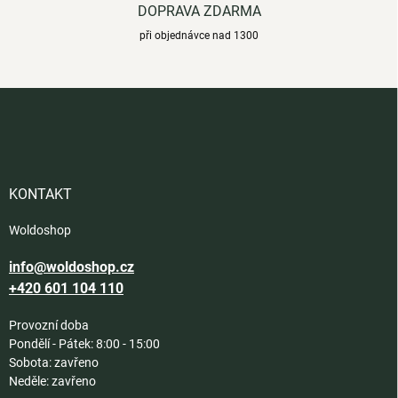
DOPRAVA ZDARMA
při objednávce nad 1300
Z
á
p
a
t
í
KONTAKT
Woldoshop
info@woldoshop.cz
+420 601 104 110
Provozní doba
Pondělí - Pátek: 8:00 - 15:00
Sobota: zavřeno
Neděle: zavřeno