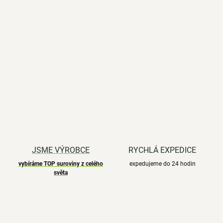
JSME VÝROBCE
RYCHLÁ EXPEDICE
vybíráme TOP suroviny z celého
expedujeme do 24 hodin
světa