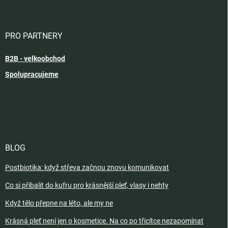
PRO PARTNERY
B2B - velkoobchod
Spolupracujeme
BLOG
Postbiotika: když střeva začnou znovu komunikovat
Co si přibalit do kufru pro krásnější pleť, vlasy i nehty
Když tělo přepne na léto, ale my ne
Krásná pleť není jen o kosmetice. Na co po třicítce nezapomínat