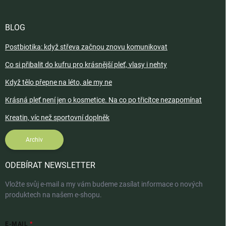
BLOG
Postbiotika: když střeva začnou znovu komunikovat
Co si přibalit do kufru pro krásnější pleť, vlasy i nehty
Když tělo přepne na léto, ale my ne
Krásná pleť není jen o kosmetice. Na co po třicítce nezapomínat
Kreatin, víc než sportovní doplněk
Archiv
ODEBÍRAT NEWSLETTER
Vložte svůj e-mail a my vám budeme zasílat informace o nových
produktech na našem e-shopu.
E-MAIL