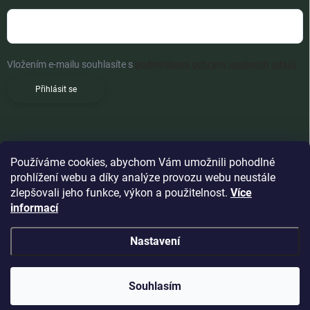
Vložením e-mailu souhlasíte s
podmínkami ochrany osobních údajů
Přihlásit se
Používáme cookies, abychom Vám umožnili pohodlné
prohlížení webu a díky analýze provozu webu neustále
zlepšovali jeho funkce, výkon a použitelnost.
Více
informací
Nastavení
Copyright 2026
Woldoshop s.r.o.
. Všechna práva vyhrazena.
Souhlasím
Vytvořil Shoptet