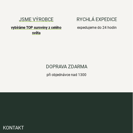
JSME VÝROBCE
RYCHLÁ EXPEDICE
vybíráme TOP suroviny z celého
expedujeme do 24 hodin
světa
DOPRAVA ZDARMA
při objednávce nad 1300
Z
á
p
a
t
í
KONTAKT