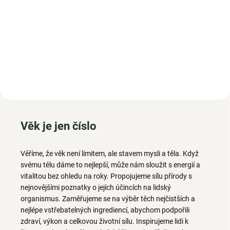
Čistý hovězí kolagen pro klouby,
Vysoce vstřebatelný hořčík pro
pokožku a vitalitu Hovězí
každodenní rovnováhu
kolagen WoldoHealth 500 g je...
Woldohealth Hořčík – Tri-
Magnesium...
Věk je jen číslo
Věříme, že věk není limitem, ale stavem mysli a těla. Když
svému tělu dáme to nejlepší, může nám sloužit s energií a
vitalitou bez ohledu na roky.
Propojujeme sílu přírody s
nejnovějšími poznatky o jejích účincích na lidský
organismus. Zaměřujeme se na výběr těch nejčistších a
nejlépe vstřebatelných ingrediencí, abychom podpořili
zdraví, výkon a celkovou životní sílu. Inspirujeme lidi k