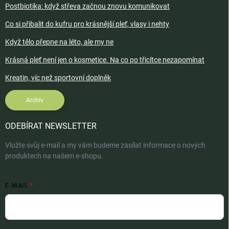
Postbiotika: když střeva začnou znovu komunikovat
Co si přibalit do kufru pro krásnější pleť, vlasy i nehty
Když tělo přepne na léto, ale my ne
Krásná pleť není jen o kosmetice. Na co po třicítce nezapomínat
Kreatin, víc než sportovní doplněk
Archiv
ODEBÍRAT NEWSLETTER
Vložte svůj e-mail a my vám budeme zasílat informace o nových
produktech na našem e-shopu.
E-MAIL