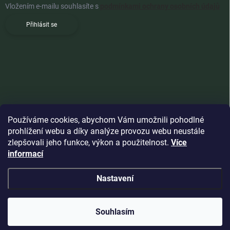
Vložením e-mailu souhlasíte s
podmínkami ochrany osobních údajů
Přihlásit se
Používáme cookies, abychom Vám umožnili pohodlné
prohlížení webu a díky analýze provozu webu neustále
zlepšovali jeho funkce, výkon a použitelnost.
Více
informací
Copyright 2026
Woldoshop s.r.o.
. Všechna práva vyhrazena.
Nastavení
Vytvořil Shoptet
🇧🇬
🇨🇿
🇭🇺
🇵🇱
🇷🇴
BG
CZ
HU
PL
RO
Souhlasím
🇬🇷
🇸🇰
🇸🇮
GR
SK
SI