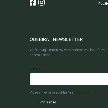
Použí
ODEBÍRAT NEWSLETTER
Vložte svůj e-mail a my vám budeme zasílat informa
našem e-shopu.
E-MAIL
Vložením e-mailu souhlasíte s
podmínkami ochrany 
Přihlásit se