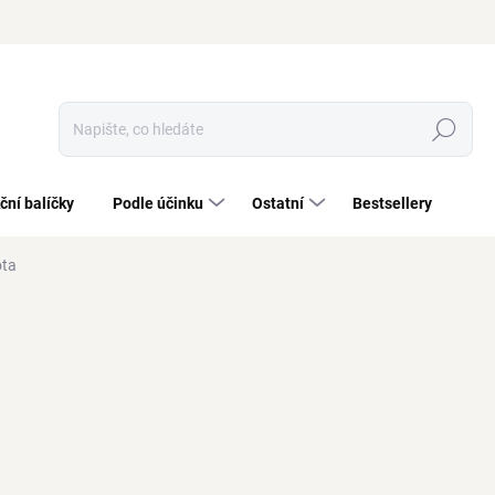
Hledat
ční balíčky
Podle účinku
Ostatní
Bestsellery
ota