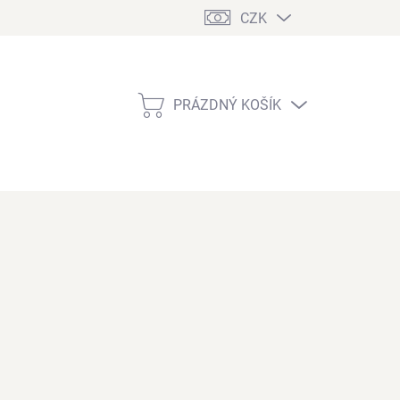
CZK
PRÁZDNÝ KOŠÍK
NÁKUPNÍ
KOŠÍK