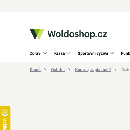
Přejít
na
obsah
Zdraví
Krása
Sportovní výživa
Funk
Domů
Ostatní
Kup víc, zaplať míň!
Čist