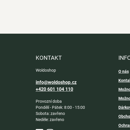
Z
á
p
a
KONTAKT
INF
t
í
Woldoshop
O nás
Konta
info@woldoshop.cz
+420 601 104 110
Možno
Možno
Provozní doba
Pondělí - Pátek: 8:00 - 15:00
Dárko
Sobota: zavřeno
Obcho
Neděle: zavřeno
Ochra