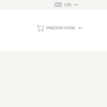
CZK
PRÁZDNÝ KOŠÍK
NÁKUPNÍ
KOŠÍK