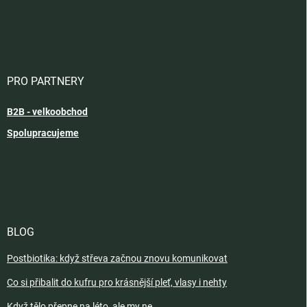
PRO PARTNERY
B2B - velkoobchod
Spolupracujeme
BLOG
Postbiotika: když střeva začnou znovu komunikovat
Co si přibalit do kufru pro krásnější pleť, vlasy i nehty
Když tělo přepne na léto, ale my ne