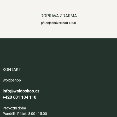
DOPRAVA ZDARMA
při objednávce nad 1300
Z
á
p
a
t
í
KONTAKT
Woldoshop
info@woldoshop.cz
+420 601 104 110
Provozní doba
Pondělí - Pátek: 8:00 - 15:00