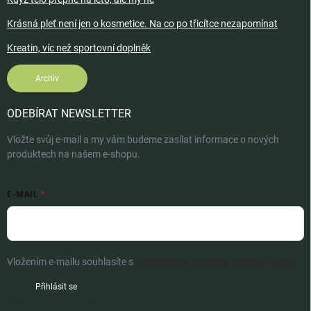
Krásná pleť není jen o kosmetice. Na co po třicítce nezapomínat
Kreatin, víc než sportovní doplněk
Archiv
ODEBÍRAT NEWSLETTER
Vložte svůj e-mail a my vám budeme zasílat informace o nových
produktech na našem e-shopu.
E-MAIL
Vložením e-mailu souhlasíte s
podmínkami ochrany osobních údajů
Přihlásit se