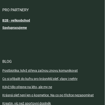
PRO PARTNERY
B2B - velkoobchod
Spolupracujeme
BLOG
Postbiotika: když střeva začnou znovu komunikovat
Co si přibalit do kufru pro krásnější pleť, vlasy i nehty
Když tělo přepne na léto, ale my ne
Krásná pleť není jen o kosmetice. Na co po třicítce nezapomínat
Kreatin, víc než sportovní doplněk