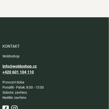
Z
á
p
a
t
í
KONTAKT
Woldoshop
info@woldoshop.cz
+420 601 104 110
Provozní doba
Pondělí - Pátek: 8:00 - 15:00
Sobota: zavřeno
Neděle: zavřeno