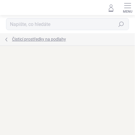
Přejít
na
obsah
Hledat
Čisticí prostředky na podlahy