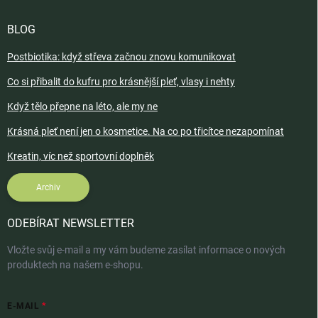
BLOG
Postbiotika: když střeva začnou znovu komunikovat
Co si přibalit do kufru pro krásnější pleť, vlasy i nehty
Když tělo přepne na léto, ale my ne
Krásná pleť není jen o kosmetice. Na co po třicítce nezapomínat
Kreatin, víc než sportovní doplněk
Archiv
ODEBÍRAT NEWSLETTER
Vložte svůj e-mail a my vám budeme zasílat informace o nových
produktech na našem e-shopu.
E-MAIL