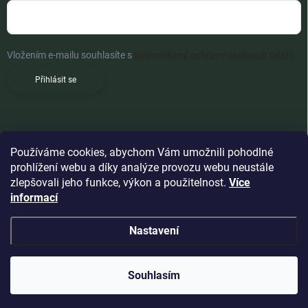
Vložením e-mailu souhlasíte s
podmínkami ochrany osobních údajů
Přihlásit se
Používáme cookies, abychom Vám umožnili pohodlné
prohlížení webu a díky analýze provozu webu neustále
zlepšovali jeho funkce, výkon a použitelnost.
Více
informací
Nastavení
Copyright 2026
Woldoshop s.r.o.
. Všechna práva vyhrazena.
Souhlasím
Vytvořil Shoptet