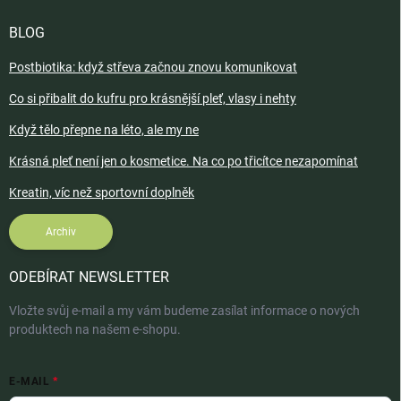
BLOG
Postbiotika: když střeva začnou znovu komunikovat
Co si přibalit do kufru pro krásnější pleť, vlasy i nehty
Když tělo přepne na léto, ale my ne
Krásná pleť není jen o kosmetice. Na co po třicítce nezapomínat
Kreatin, víc než sportovní doplněk
Archiv
ODEBÍRAT NEWSLETTER
Vložte svůj e-mail a my vám budeme zasílat informace o nových
produktech na našem e-shopu.
E-MAIL