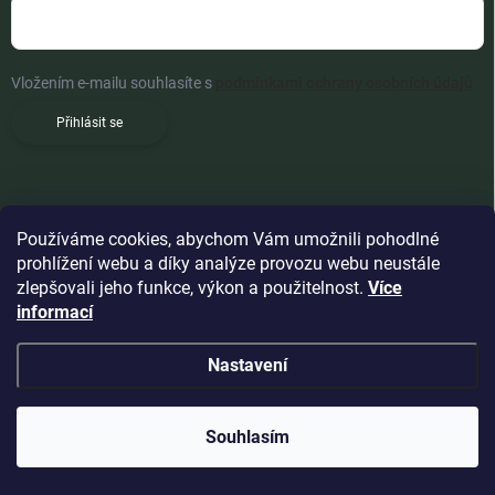
Vložením e-mailu souhlasíte s
podmínkami ochrany osobních údajů
Přihlásit se
Používáme cookies, abychom Vám umožnili pohodlné
prohlížení webu a díky analýze provozu webu neustále
zlepšovali jeho funkce, výkon a použitelnost.
Více
informací
Nastavení
Copyright 2026
Woldoshop s.r.o.
. Všechna práva vyhrazena.
Souhlasím
Vytvořil Shoptet