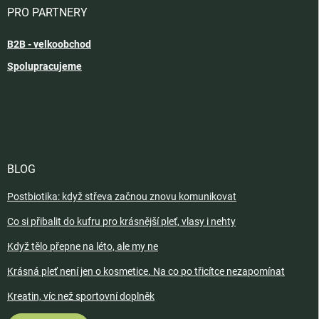
PRO PARTNERY
B2B - velkoobchod
Spolupracujeme
BLOG
Postbiotika: když střeva začnou znovu komunikovat
Co si přibalit do kufru pro krásnější pleť, vlasy i nehty
Když tělo přepne na léto, ale my ne
Krásná pleť není jen o kosmetice. Na co po třicítce nezapomínat
Kreatin, víc než sportovní doplněk