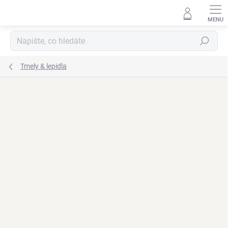
Přejít
na
obsah
Hledat
Tmely & lepidla