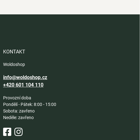
Z
á
p
a
t
í
KONTAKT
Woldoshop
info@woldoshop.cz
+420 601 104 110
Provozní doba
Pondělí - Pátek: 8:00 - 15:00
Sobota: zavřeno
Neděle: zavřeno