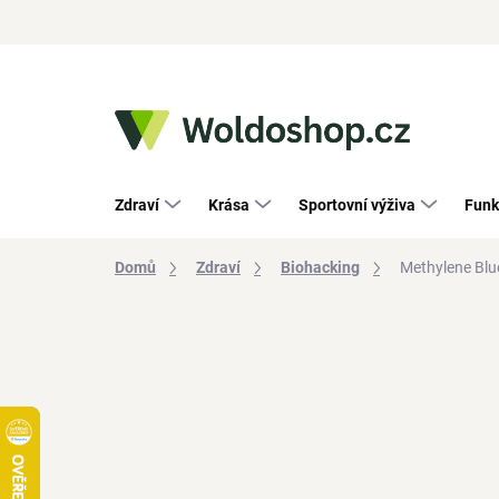
Přejít
na
obsah
Zdraví
Krása
Sportovní výživa
Funk
Domů
Zdraví
Biohacking
Methylene Bl