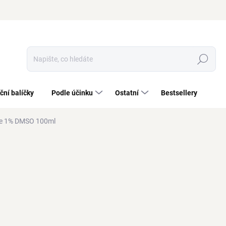
Hledat
ční balíčky
Podle účinku
Ostatní
Bestsellery
ue 1% DMSO 100ml