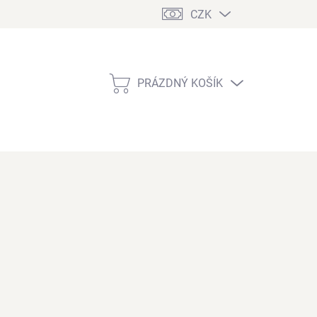
CZK
PRÁZDNÝ KOŠÍK
NÁKUPNÍ
KOŠÍK