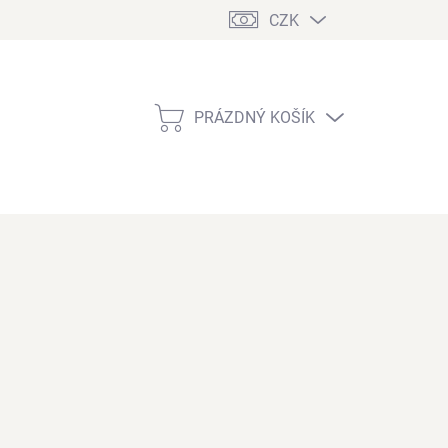
CZK
PRÁZDNÝ KOŠÍK
NÁKUPNÍ
KOŠÍK