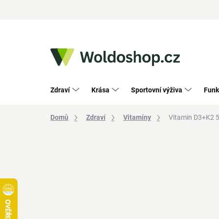
Přejít
na
obsah
Zdraví
Krása
Sportovní výživa
Funk
Domů
Zdraví
Vitamíny
Vitamin D3+K2 