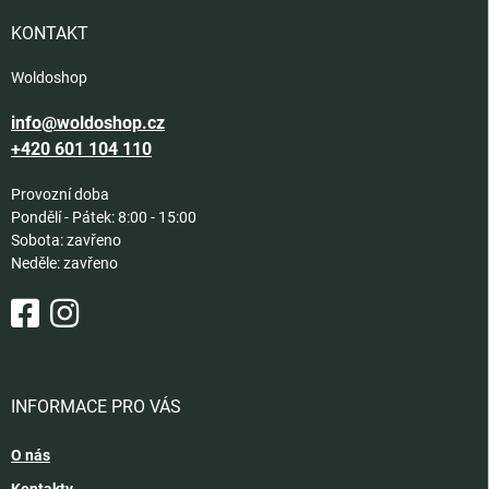
t
í
KONTAKT
Woldoshop
info@woldoshop.cz
+420 601 104 110
Provozní doba
Pondělí - Pátek: 8:00 - 15:00
Sobota: zavřeno
Neděle: zavřeno
INFORMACE PRO VÁS
O nás
Kontakty