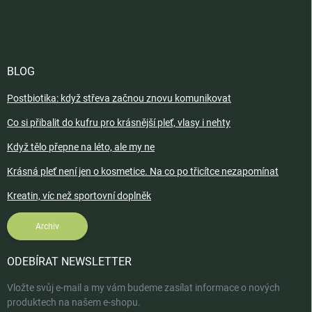
BLOG
Postbiotika: když střeva začnou znovu komunikovat
Co si přibalit do kufru pro krásnější pleť, vlasy i nehty
Když tělo přepne na léto, ale my ne
Krásná pleť není jen o kosmetice. Na co po třicítce nezapomínat
Kreatin, víc než sportovní doplněk
Archiv
ODEBÍRAT NEWSLETTER
Vložte svůj e-mail a my vám budeme zasílat informace o nových
produktech na našem e-shopu.