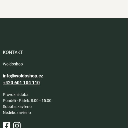
Z
á
p
a
t
í
KONTAKT
Woldoshop
info@woldoshop.cz
+420 601 104 110
Provozní doba
Pondělí - Pátek: 8:00 - 15:00
Sobota: zavřeno
Neděle: zavřeno