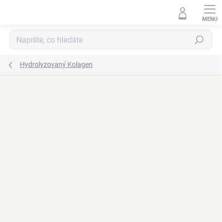
Přejít
na
obsah
Hledat
Hydrolyzovaný Kolagen