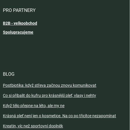
PRO PARTNERY
B2B - velkoobchod
Spolupracujeme
BLOG
Postbiotika: když střeva začnou znovu komunikovat
Co si přibalit do kufru pro krásnější pleť, vlasy i nehty
Když tělo přepne na léto, ale my ne
Krásná pleť není jen o kosmetice. Na co po třicítce nezapomínat
Kreatin, víc než sportovní doplněk