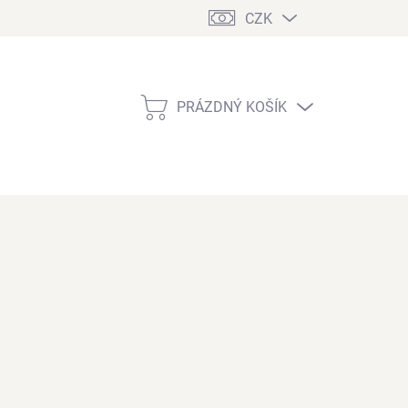
CZK
PRÁZDNÝ KOŠÍK
NÁKUPNÍ
KOŠÍK