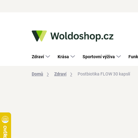
Přejít
na
obsah
Zdraví
Krása
Sportovní výživa
Funk
Domů
Zdraví
Postbiotika FLOW 30 kapslí