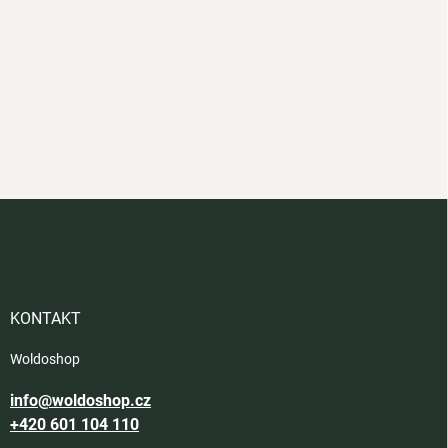
Z
á
p
a
t
í
KONTAKT
Woldoshop
info@woldoshop.cz
+420 601 104 110