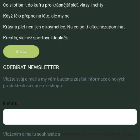
Co si přibalit do kufru pro krásnější pleť, vlasy i nehty
Když tělo přepne na léto, ale my ne
Krásná pleť není jen o kosmetice. Na co po třicítce nezapomínat
Kreatin, víc než sportovní doplněk
Archiv
ODEBÍRAT NEWSLETTER
Vložte svůj e-mail a my vám budeme zasílat informace o nových
produktech na našem e-shopu.
E-MAIL
Vložením e-mailu souhlasíte s
podmínkami ochrany osobních údajů