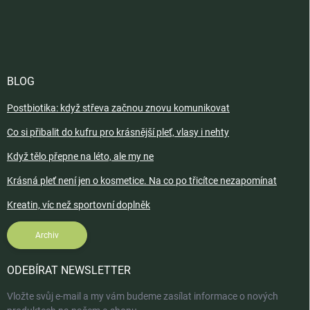
BLOG
Postbiotika: když střeva začnou znovu komunikovat
Co si přibalit do kufru pro krásnější pleť, vlasy i nehty
Když tělo přepne na léto, ale my ne
Krásná pleť není jen o kosmetice. Na co po třicítce nezapomínat
Kreatin, víc než sportovní doplněk
Archiv
ODEBÍRAT NEWSLETTER
Vložte svůj e-mail a my vám budeme zasílat informace o nových