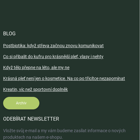
BLOG
Postbiotika: když střeva začnou znovu komunikovat
Co si přibalit do kufru pro krásnější pleť, vlasy i nehty
Když tělo přepne na léto, ale my ne
Krásná pleť není jen o kosmetice. Na co po třicítce nezapomínat
Kreatin, víc než sportovní doplněk
Archiv
ODEBÍRAT NEWSLETTER
Vložte svůj e-mail a my vám budeme zasílat informace o nových
produktech na našem e-shopu.