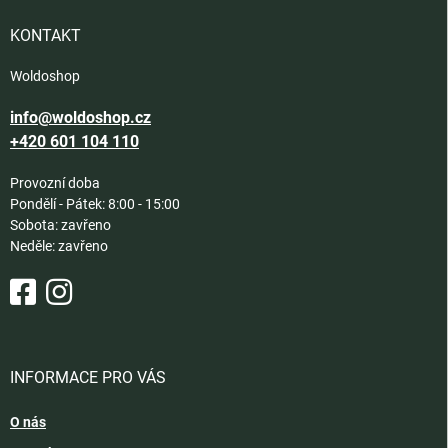
t
í
KONTAKT
Woldoshop
info@woldoshop.cz
+420 601 104 110
Provozní doba
Pondělí - Pátek: 8:00 - 15:00
Sobota: zavřeno
Neděle: zavřeno
INFORMACE PRO VÁS
O nás