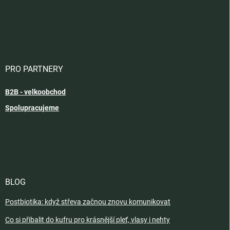
PRO PARTNERY
B2B - velkoobchod
Spolupracujeme
BLOG
Postbiotika: když střeva začnou znovu komunikovat
Co si přibalit do kufru pro krásnější pleť, vlasy i nehty