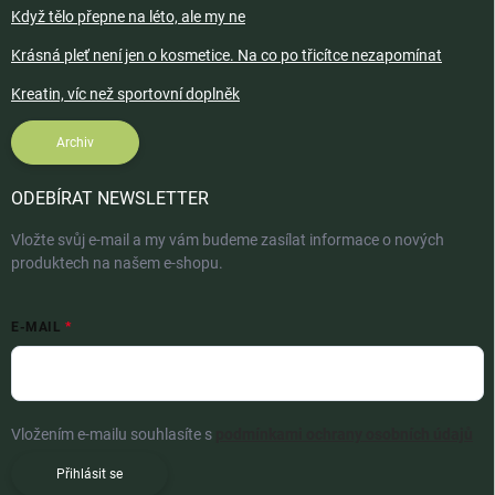
Když tělo přepne na léto, ale my ne
Krásná pleť není jen o kosmetice. Na co po třicítce nezapomínat
Kreatin, víc než sportovní doplněk
Archiv
ODEBÍRAT NEWSLETTER
Vložte svůj e-mail a my vám budeme zasílat informace o nových
produktech na našem e-shopu.
E-MAIL
Vložením e-mailu souhlasíte s
podmínkami ochrany osobních údajů
Přihlásit se