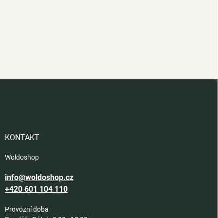
Z
á
p
a
t
í
KONTAKT
Woldoshop
info@woldoshop.cz
+420 601 104 110
Provozní doba