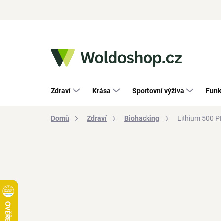
Přejít
na
obsah
Zdraví
Krása
Sportovní výživa
Funk
Domů
Zdraví
Biohacking
Lithium 500 