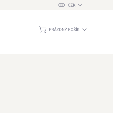
CZK
PRÁZDNÝ KOŠÍK
NÁKUPNÍ
KOŠÍK