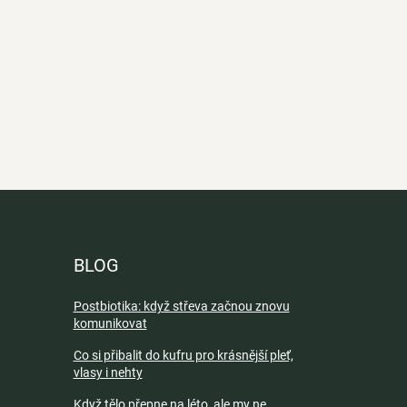
BLOG
Postbiotika: když střeva začnou znovu
komunikovat
Co si přibalit do kufru pro krásnější pleť,
vlasy i nehty
Když tělo přepne na léto, ale my ne