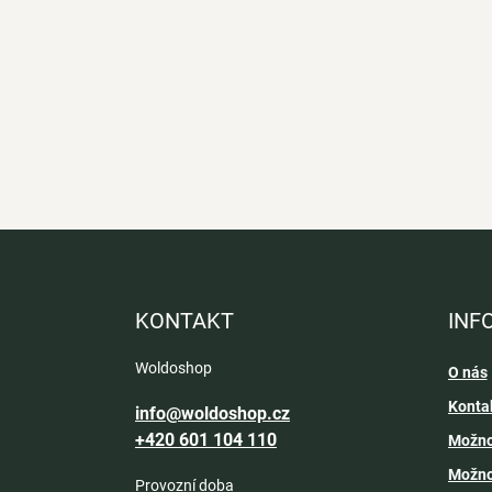
Z
á
p
a
KONTAKT
INF
t
í
Woldoshop
O nás
Konta
info@woldoshop.cz
+420 601 104 110
Možno
Možno
Provozní doba