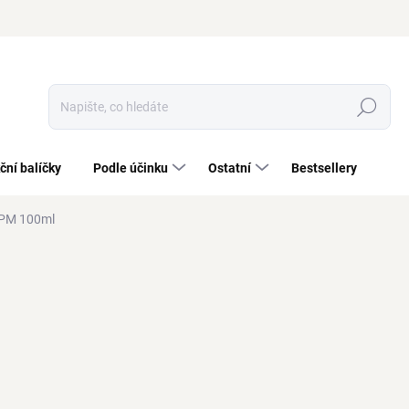
Hledat
ční balíčky
Podle účinku
Ostatní
Bestsellery
PPM 100ml