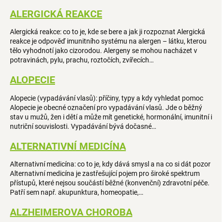
ALERGICKÁ REAKCE
Alergická reakce: co to je, kde se bere a jak ji rozpoznat Alergická
reakce je odpověď imunitního systému na alergen – látku, kterou
tělo vyhodnotí jako cizorodou. Alergeny se mohou nacházet v
potravinách, pylu, prachu, roztočích, zvířecích…
ALOPECIE
Alopecie (vypadávání vlasů): příčiny, typy a kdy vyhledat pomoc
Alopecie je obecné označení pro vypadávání vlasů. Jde o běžný
stav u mužů, žen i dětí a může mít genetické, hormonální, imunitní i
nutriční souvislosti. Vypadávání bývá dočasné…
ALTERNATIVNÍ MEDICÍNA
Alternativní medicína: co to je, kdy dává smysl a na co si dát pozor
Alternativní medicína je zastřešující pojem pro široké spektrum
přístupů, které nejsou součástí běžné (konvenční) zdravotní péče.
Patří sem např. akupunktura, homeopatie,…
ALZHEIMEROVA CHOROBA