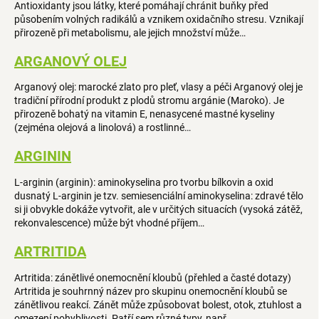
Antioxidanty jsou látky, které pomáhají chránit buňky před
působením volných radikálů a vznikem oxidačního stresu. Vznikají
přirozeně při metabolismu, ale jejich množství může…
ARGANOVÝ OLEJ
Arganový olej: marocké zlato pro pleť, vlasy a péči Arganový olej je
tradiční přírodní produkt z plodů stromu argánie (Maroko). Je
přirozeně bohatý na vitamin E, nenasycené mastné kyseliny
(zejména olejová a linolová) a rostlinné…
ARGININ
L-arginin (arginin): aminokyselina pro tvorbu bílkovin a oxid
dusnatý L-arginin je tzv. semiesenciální aminokyselina: zdravé tělo
si ji obvykle dokáže vytvořit, ale v určitých situacích (vysoká zátěž,
rekonvalescence) může být vhodné příjem…
ARTRITIDA
Artritida: zánětlivé onemocnění kloubů (přehled a časté dotazy)
Artritida je souhrnný název pro skupinu onemocnění kloubů se
zánětlivou reakcí. Zánět může způsobovat bolest, otok, ztuhlost a
omezení pohyblivosti. Patří sem různé typy, např.…