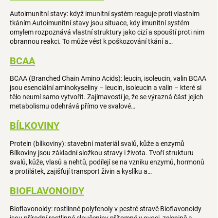
Autoimunitní stavy: když imunitní systém reaguje proti vlastním
tkáním Autoimunitní stavy jsou situace, kdy imunitní systém
omylem rozpoznává vlastní struktury jako cizí a spouští proti nim
obrannou reakci. To může vést k poškozování tkání a…
BCAA
BCAA (Branched Chain Amino Acids): leucin, isoleucin, valin BCAA
jsou esenciální aminokyseliny – leucin, isoleucin a valin – které si
tělo neumí samo vytvořit. Zajímavostí je, že se výrazná část jejich
metabolismu odehrává přímo ve svalové…
BÍLKOVINY
Protein (bílkoviny): stavební materiál svalů, kůže a enzymů
Bílkoviny jsou základní složkou stravy i života. Tvoří strukturu
svalů, kůže, vlasů a nehtů, podílejí se na vzniku enzymů, hormonů
a protilátek, zajišťují transport živin a kyslíku a…
BIOFLAVONOIDY
Bioflavonoidy: rostlinné polyfenoly v pestré stravě Bioflavonoidy
jsou přírodní rostlinné sloučeniny přítomné v ovoci, zelenině a