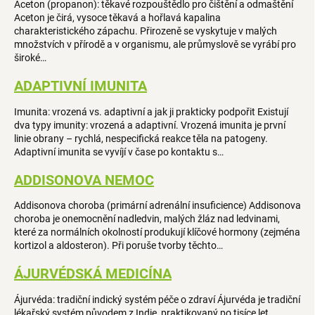
Aceton (propanon): těkavé rozpouštědlo pro čištění a odmaštění
v
Aceton je čirá, vysoce těkavá a hořlavá kapalina
n
charakteristického zápachu. Přirozeně se vyskytuje v malých
í
množstvích v přírodě a v organismu, ale průmyslově se vyrábí pro
k
široké…
o
v
ADAPTIVNÍ IMUNITA
ý
Imunita: vrozená vs. adaptivní a jak ji prakticky podpořit Existují
c
dva typy imunity: vrozená a adaptivní. Vrozená imunita je první
h
linie obrany – rychlá, nespecifická reakce těla na patogeny.
p
Adaptivní imunita se vyvíjí v čase po kontaktu s…
o
j
ADDISONOVA NEMOC
m
Addisonova choroba (primární adrenální insuficience) Addisonova
ů
choroba je onemocnění nadledvin, malých žláz nad ledvinami,
které za normálních okolností produkují klíčové hormony (zejména
kortizol a aldosteron). Při poruše tvorby těchto…
ÁJURVÉDSKÁ MEDICÍNA
Ájurvéda: tradiční indický systém péče o zdraví Ájurvéda je tradiční
lékařský systém původem z Indie, praktikovaný po tisíce let.