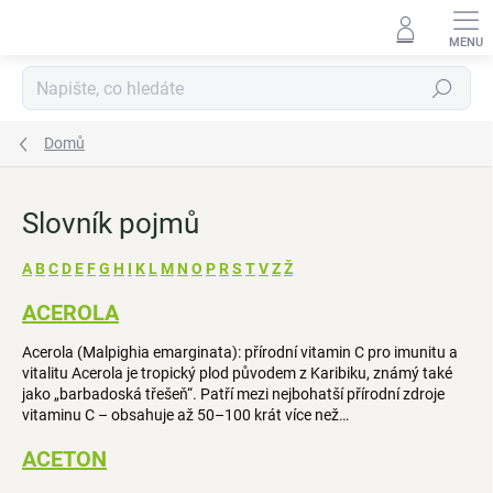
Přejít
na
obsah
Hledat
Domů
Slovník pojmů
A
B
C
D
E
F
G
H
I
K
L
M
N
O
P
R
S
T
V
Z
Ž
V
ACEROLA
ý
Acerola (Malpighia emarginata): přírodní vitamin C pro imunitu a
p
vitalitu Acerola je tropický plod původem z Karibiku, známý také
i
jako „barbadoská třešeň“. Patří mezi nejbohatší přírodní zdroje
s
vitaminu C – obsahuje až 50–100 krát více než…
s
l
ACETON
o