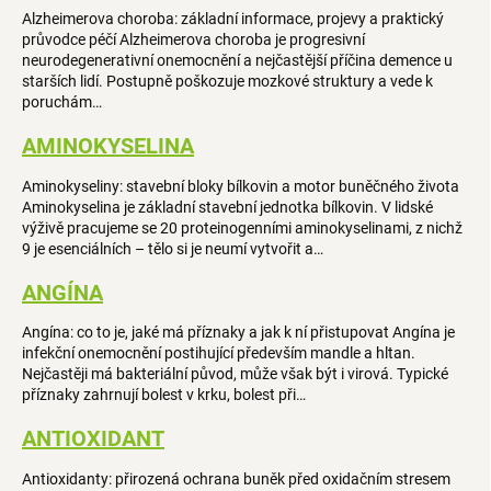
Alzheimerova choroba: základní informace, projevy a praktický
průvodce péčí Alzheimerova choroba je progresivní
neurodegenerativní onemocnění a nejčastější příčina demence u
starších lidí. Postupně poškozuje mozkové struktury a vede k
poruchám…
AMINOKYSELINA
Aminokyseliny: stavební bloky bílkovin a motor buněčného života
Aminokyselina je základní stavební jednotka bílkovin. V lidské
výživě pracujeme se 20 proteinogenními aminokyselinami, z nichž
9 je esenciálních – tělo si je neumí vytvořit a…
ANGÍNA
Angína: co to je, jaké má příznaky a jak k ní přistupovat Angína je
infekční onemocnění postihující především mandle a hltan.
Nejčastěji má bakteriální původ, může však být i virová. Typické
příznaky zahrnují bolest v krku, bolest při…
ANTIOXIDANT
Antioxidanty: přirozená ochrana buněk před oxidačním stresem