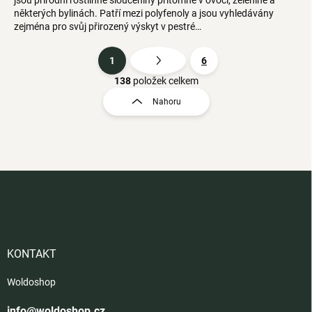
některých bylinách. Patří mezi polyfenoly a jsou vyhledávány
zejména pro svůj přirozený výskyt v pestré…
1
6
S
t
138
položek celkem
O
r
v
Nahoru
á
l
á
n
d
k
a
o
c
v
Z
í
á
á
p
n
r
p
v
í
a
k
t
y
í
KONTAKT
v
ý
Woldoshop
p
i
info@woldoshop.cz
s