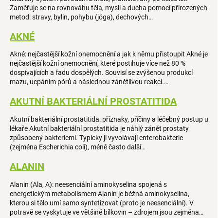
Zaměřuje se na rovnováhu těla, mysli a ducha pomocí přirozených
metod: stravy, bylin, pohybu (jóga), dechových…
AKNÉ
Akné: nejčastější kožní onemocnění a jak k němu přistoupit Akné je
nejčastější kožní onemocnění, které postihuje více než 80 %
dospívajících a řadu dospělých. Souvisí se zvýšenou produkcí
mazu, ucpáním pórů a následnou zánětlivou reakcí.…
AKUTNÍ BAKTERIÁLNÍ PROSTATITIDA
Akutní bakteriální prostatitida: příznaky, příčiny a léčebný postup u
lékaře Akutní bakteriální prostatitida je náhlý zánět prostaty
způsobený bakteriemi. Typicky ji vyvolávají enterobakterie
(zejména Escherichia coli), méně často další…
ALANIN
Alanin (Ala, A): neesenciální aminokyselina spojená s
energetickým metabolismem Alanin je běžná aminokyselina,
kterou si tělo umí samo syntetizovat (proto je neesenciální). V
potravě se vyskytuje ve většině bílkovin – zdrojem jsou zejména…