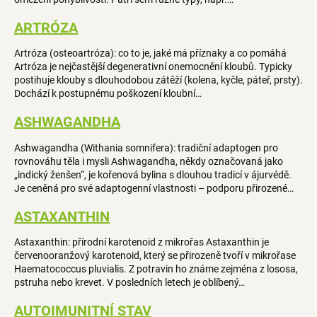
ARTRÓZA
Artróza (osteoartróza): co to je, jaké má příznaky a co pomáhá
Artróza je nejčastější degenerativní onemocnění kloubů. Typicky
postihuje klouby s dlouhodobou zátěží (kolena, kyčle, páteř, prsty).
Dochází k postupnému poškození kloubní…
ASHWAGANDHA
Ashwagandha (Withania somnifera): tradiční adaptogen pro
rovnováhu těla i mysli Ashwagandha, někdy označovaná jako
„indický ženšen“, je kořenová bylina s dlouhou tradicí v ájurvédě.
Je ceněná pro své adaptogenní vlastnosti – podporu přirozené…
ASTAXANTHIN
Astaxanthin: přírodní karotenoid z mikrořas Astaxanthin je
červenooranžový karotenoid, který se přirozeně tvoří v mikrořase
Haematococcus pluvialis. Z potravin ho známe zejména z lososa,
pstruha nebo krevet. V posledních letech je oblíbený…
AUTOIMUNITNÍ STAV