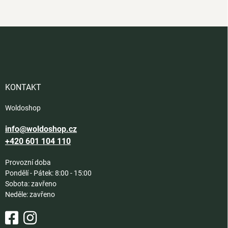
Z
á
p
a
t
í
KONTAKT
Woldoshop
info@woldoshop.cz
+420 601 104 110
Provozní doba
Pondělí - Pátek: 8:00 - 15:00
Sobota: zavřeno
Neděle: zavřeno