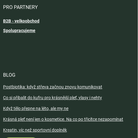
PRO PARTNERY
B2B - velkoobchod
Spolupracujeme
BLOG
Postbiotika: když střeva začnou znovu komunikovat
Co si přibalit do kufru pro krásnější pleť, vlasy i nehty
Když tělo přepne na léto, ale my ne
Krásná pleť není jen o kosmetice. Na co po třicítce nezapomínat
Kreatin, víc než sportovní doplněk