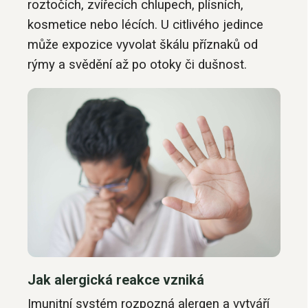
roztočích, zvířecích chlupech, plísních,
kosmetice nebo lécích. U citlivého jedince
může expozice vyvolat škálu příznaků od
rýmy a svědění až po otoky či dušnost.
Jak alergická reakce vzniká
Imunitní systém rozpozná alergen a vytváří