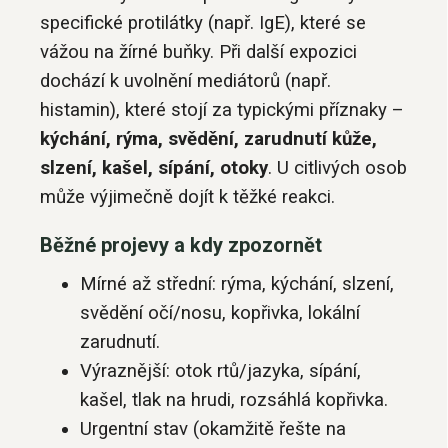
specifické protilátky (např. IgE), které se
vážou na žírné buňky. Při další expozici
dochází k uvolnění mediátorů (např.
histamin), které stojí za typickými příznaky –
kýchání, rýma, svědění, zarudnutí kůže,
slzení, kašel, sípání, otoky
. U citlivých osob
může výjimečně dojít k těžké reakci.
Běžné projevy a kdy zpozornět
Mírné až střední: rýma, kýchání, slzení,
svědění očí/nosu, kopřivka, lokální
zarudnutí.
Výraznější: otok rtů/jazyka, sípání,
kašel, tlak na hrudi, rozsáhlá kopřivka.
Urgentní stav (okamžitě řešte na