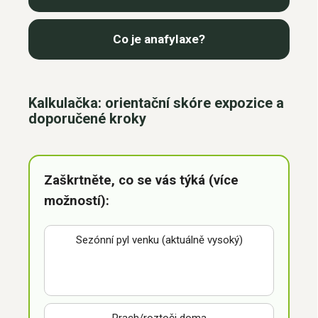
Co je anafylaxe?
Kalkulačka: orientační skóre expozice a
doporučené kroky
Zaškrtněte, co se vás týká (více
možností):
Sezónní pyl venku (aktuálně vysoký)
Prach/roztoči doma