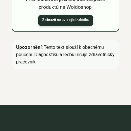
produktů na Woldoshop.
Zobrazit související nabídku
Upozornění:
Tento text slouží k obecnému
poučení. Diagnostiku a léčbu určuje zdravotnický
pracovník.
Z
á
p
a