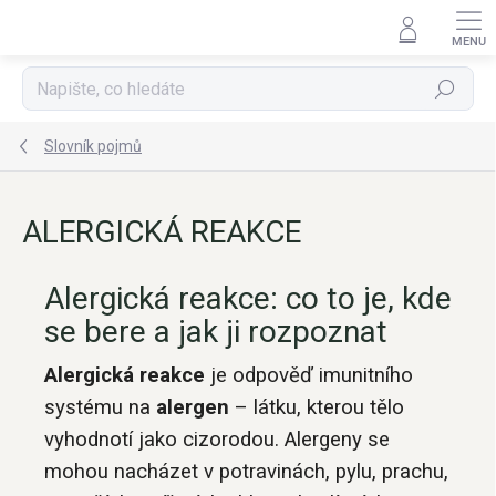
Přejít
na
obsah
Hledat
Slovník pojmů
ALERGICKÁ REAKCE
Alergická reakce: co to je, kde
se bere a jak ji rozpoznat
Alergická reakce
je odpověď imunitního
systému na
alergen
– látku, kterou tělo
vyhodnotí jako cizorodou. Alergeny se
mohou nacházet v potravinách, pylu, prachu,