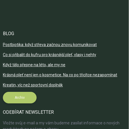
BLOG
Postbiotika: když střeva začnou znovu komunikovat
Co si přibalit do kufru pro krásnější pleť, vlasy i nehty
Když tělo přepne na léto, ale my ne
Krásná pleť není jen o kosmetice. Na co po třicítce nezapomínat
Kreatin, víc než sportovní doplněk
Archiv
ODEBÍRAT NEWSLETTER
Vložte svůj e-mail a my vám budeme zasílat informace o nových
produktech na našem e-shopu.