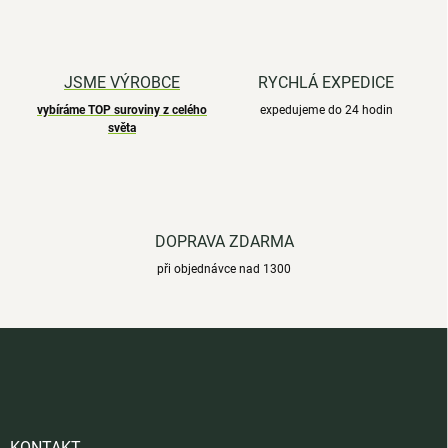
JSME VÝROBCE
RYCHLÁ EXPEDICE
vybíráme TOP suroviny z celého
expedujeme do 24 hodin
světa
DOPRAVA ZDARMA
při objednávce nad 1300
Z
á
p
a
t
í
KONTAKT