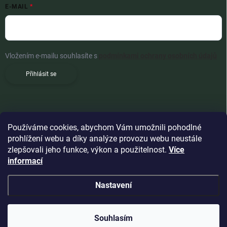
E-MAIL
Vložením e-mailu souhlasíte s
podmínkami ochrany osobních údajů
Přihlásit se
Používáme cookies, abychom Vám umožnili pohodlné
prohlížení webu a díky analýze provozu webu neustále
zlepšovali jeho funkce, výkon a použitelnost.
Více
informací
Nastavení
Copyright 2026
Woldoshop s.r.o.
. Všechna práva vyhrazena.
Souhlasím