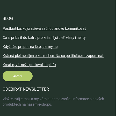
BLOG
Postbiotika: když střeva začnou znovu komunikovat
Co si přibalit do kufru pro krásnější pleť, vlasy i nehty
Když tělo přepne na léto, ale my ne
Krásná pleť není jen o kosmetice. Na co po třicítce nezapomínat
Kreatin, víc než sportovní doplněk
Archiv
ODEBÍRAT NEWSLETTER
Vložte svůj e-mail a my vám budeme zasílat informace o nových
produktech na našem e-shopu.