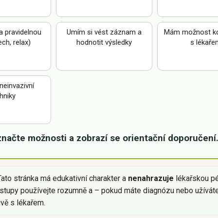
 pravidelnou
Umím si vést záznam a
Mám možnost ko
ech, relax)
hodnotit výsledky
s lékaře
 neinvazivní
hniky
načte možnosti a zobrazí se orientační doporučení
ato stránka má edukativní charakter a
nenahrazuje
lékařskou pé
řístupy používejte rozumně a – pokud máte diagnózu nebo užívát
vě s lékařem.