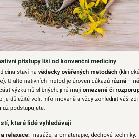
nativní přístupy liší od konvenční medicíny
icína staví na
vědecky ověřených metodách
(klinické
e). U alternativních metod je úroveň důkazů
různá
– ně
 část výzkumů slibných, jiné mají
omezené či rozporu
o je důležité volit informovaně a vždy zohlednit váš zdr
u už podstupujete.
stí, které lidé vyhledávají
 a relaxace:
masáže, aromaterapie, dechové techniky.