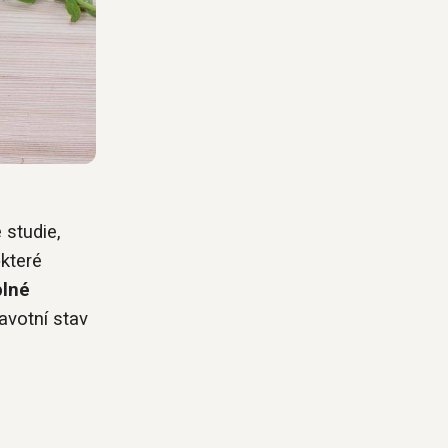
 studie,
které
plné
avotní stav