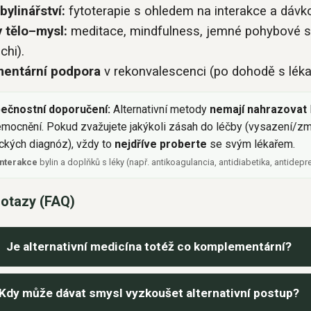
bylinářství:
fytoterapie s ohledem na interakce a dávko
 tělo–mysl:
meditace, mindfulness, jemné pohybové 
-chi).
entární podpora
v rekonvalescenci (po dohodě s léka
pečnostní doporučení:
Alternativní metody
nemají nahrazovat
mocnění. Pokud zvažujete jakýkoli zásah do léčby (vysazení/zm
ických diagnóz), vždy to
nejdříve proberte
se svým lékařem.
interakce
bylin a doplňků s léky (např. antikoagulancia, antidiabetika, antidepres
dotazy (FAQ)
Je alternativní medicína totéž co komplementární?
Kdy může dávat smysl vyzkoušet alternativní postup?