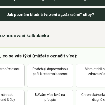
Jak poznám bludná tvrzení a „zázračné“ sliby?
 rozhodovací kalkulačka
, co se vás týká (můžete označit více):
stres/relaxaci
Potřebuji doprovodnou
Mám stabiliz
péči k rekonvalescenci
zdravotní 
i náhradu
Užívám více léků na
Chronická/onko
ené léčby
předpis
diagnóz