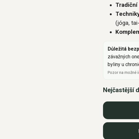
Tradiční 
Techniky
(jóga, tai
Komplem
Důležitá bez
závažných one
byliny u chron
Pozor na možné
Nejčastější 