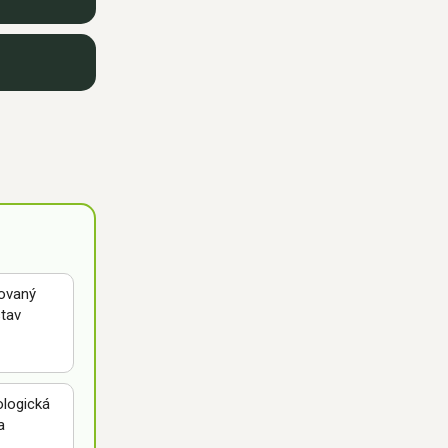
ovaný
stav
logická
a