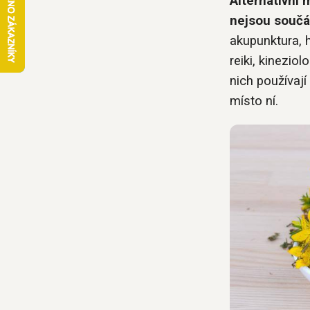
Alternativní 
nejsou součá
akupunktura, h
reiki, kinezio
nich používají
místo ní.