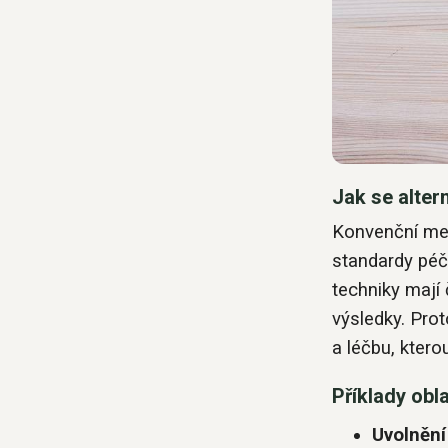
Jak se alter
Konvenční med
standardy péč
techniky mají
výsledky. Prot
a léčbu, ktero
Příklady obla
Uvolnění