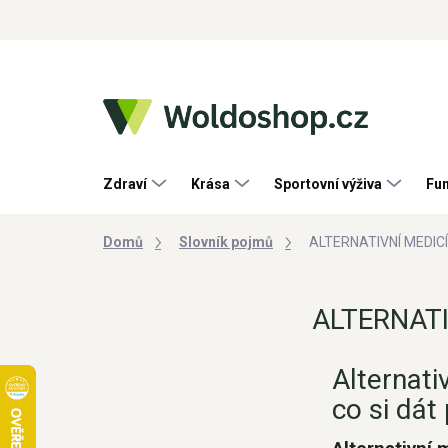
Přejít
na
obsah
Zdraví
Krása
Sportovní výživa
Fun
Domů
Slovník pojmů
ALTERNATIVNÍ MEDIC
ALTERNATI
Alternati
co si dát