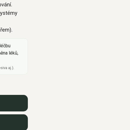
vání.
systémy
řem).
léčbu
ěna léků,
iva aj.).