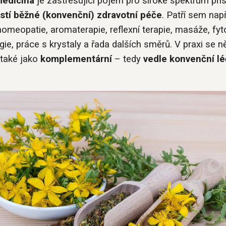
medicína
je zastřešující pojem pro široké spektrum přís
stí běžné (konvenční) zdravotní péče
. Patří sem např
omeopatie, aromaterapie, reflexní terapie, masáže, fyt
logie, práce s krystaly a řada dalších směrů. V praxi se n
 také jako
komplementární
– tedy
vedle konvenční l