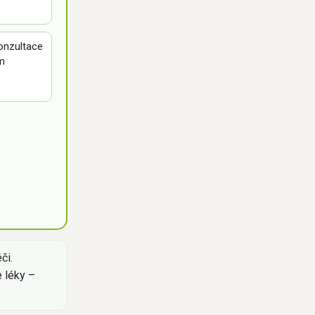
nzultace
m
.
či.
e léky –