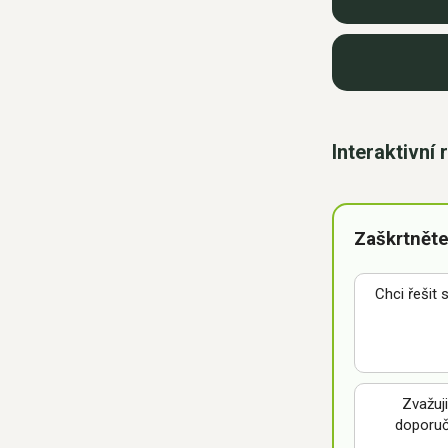
Interaktivní
Zaškrtněte
Chci řešit 
Zvažuj
doporuč