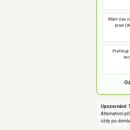
Mám čas na
praxi (d
Preferuji
tec
Oz
Upozornění:
T
Alternativní p
vždy po domlu