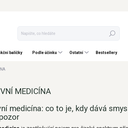
Hledat
kční balíčky
Podle účinku
Ostatní
Bestsellery
ÍNA
VNÍ MEDICÍNA
vní medicína: co to je, kdy dává smys
 pozor