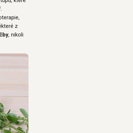
tupů, které
.
oterapie,
ěkteré z
éčby
, nikoli