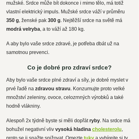
mužské. Srdce může bít dokonce i mimo tělo, má totiž
vlastní elektrický impuls. Mužské srdce váží v průměru
350 g
, ženské pak
300 g
. Nejtěžší srdce na světě má
modrá velryba
, a to váží až 180 kg.
A aby bylo vaše srdce zdravé, je potřeba dbát už na
samotnou prevenci.
Co je dobré pro zdraví srdce?
Aby bylo vaše srdce plné zdraví a síly, je dobré myslet v
prvé řadě na
zdravou stravu
. Konzumujte proto velké
množství zeleniny, ovoce, celozrnných výrobků a také
hodně vlákniny.
Alespoň 2x týdně byste si měli dopřát
ryby
. Na srdce má
bohužel negativní vliv
vysoká hladina
cholesterolu
,
proto se ji snažte snižovat. Omezte
tuky
a vybírejte si ty