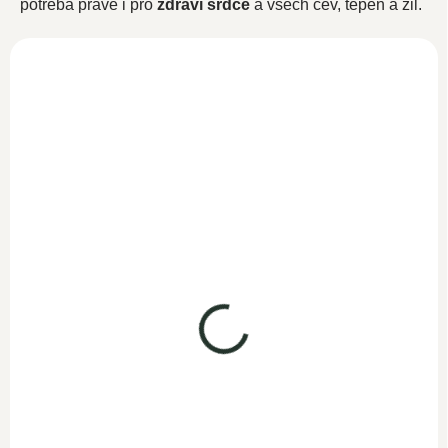
potřeba právě i pro
zdraví srdce
a všech cév, tepen a žil.
NOVINKA
Čistý kolagen hovězí
500g
SKLADEM
799 Kč
694,80 Kč bez DPH
Do košíku
Kurkumin s piperinem
Čistý hovězí kolagen v
120 kapslí
prášku je díky svému čistému
SKLADEM
složení a ověřenému původu
599 Kč
ingrediencí...
520,90 Kč bez DPH
Do košíku