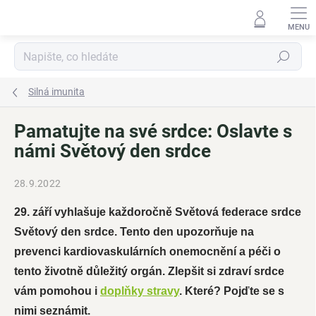
Přejít
na
obsah
Hledat
Silná imunita
Pamatujte na své srdce: Oslavte s
námi Světový den srdce
28.9.2022
29. září vyhlašuje každoročně Světová federace srdce
Světový den srdce. Tento den upozorňuje na
prevenci kardiovaskulárních onemocnění a péči o
tento životně důležitý orgán. Zlepšit si zdraví srdce
vám pomohou i
doplňky stravy
. Které? Pojďte se s
nimi seznámit.