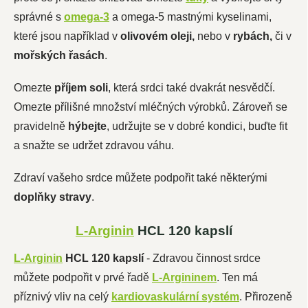
správné s
omega-3
a omega-5 mastnými kyselinami,
které jsou například v
olivovém oleji,
nebo v
rybách,
či v
mořských řasách
.
Omezte
příjem soli
, která srdci také dvakrát nesvědčí.
Omezte přílišné množství mléčných výrobků. Zároveň se
pravidelně
hýbejte
, udržujte se v dobré kondici, buďte fit
a snažte se udržet zdravou váhu.
Zdraví vašeho srdce můžete podpořit také některými
doplňky stravy
.
L-Arginin
HCL 120 kapslí
L-Arginin
HCL 120 kapslí
- Zdravou činnost srdce
můžete podpořit v prvé řadě
L-Argininem
. Ten má
příznivý vliv na celý
kardiovaskulární systém
. Přirozeně