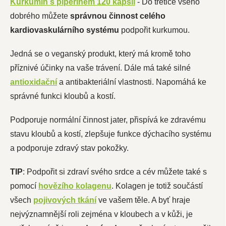
Kurkumin s piperinem 120 kapslí
- Do třetice všeho
dobrého můžete
správnou činnost celého
kardiovaskulárního systému
podpořit kurkumou.
Jedná se o veganský produkt, který má kromě toho
příznivé účinky na vaše trávení. Dále má také silné
antioxidační
a antibakteriální vlastnosti. Napomáhá ke
správné funkci kloubů a kostí.
Podporuje normální činnost jater, přispívá ke zdravému
stavu kloubů a kostí, zlepšuje funkce dýchacího systému
a podporuje zdravý stav pokožky.
TIP
: Podpořit si zdraví svého srdce a cév můžete také s
pomocí
hovězího
kolagenu
. Kolagen je totiž součástí
všech
pojivových tkání
ve vašem těle. A byť hraje
nejvýznamnější roli zejména v kloubech a v kůži, je