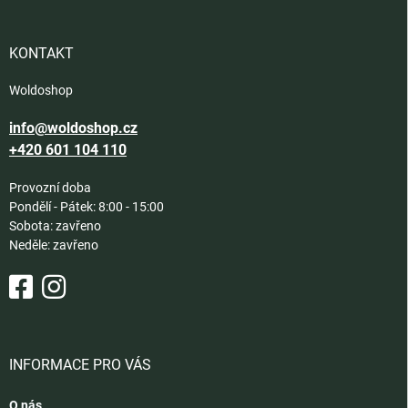
a
t
í
KONTAKT
Woldoshop
info@woldoshop.cz
+420 601 104 110
Provozní doba
Pondělí - Pátek: 8:00 - 15:00
Sobota: zavřeno
Neděle: zavřeno
INFORMACE PRO VÁS
O nás