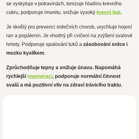
se vyskytuje v potravinách, tonizuje hladinu krevního
cukru, podporuje imunitu, snižuje vysoký
krevní tlak
.
Je skvělý pro prevenci srdečních chorob, urychluje hojení
ran a popálenin. Je vhodný při cvičení na zvýšení svalové
hmoty. Podporuje spalování tuků a
zásobování srdce i
mozku kyslíkem
.
Zprůchodňuje tepny a snižuje únavu. Napomáhá
rychlejší
regeneraci
, podporuje normální činnost
svalů a má pozitivní vliv na zdraví trávicího traktu.
NOVINKA
Vitamín D3+K2 50ml
SKLADEM