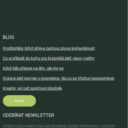
BLOG
Postbiotika: když střeva začnou znovu komunikovat
Co si přibalit do kufru pro krásnější pleť, vlasy i nehty
Když tělo přepne na léto, ale my ne
Krásná pleť není jen o kosmetice. Na co po třicítce nezapomínat
Kreatin, víc než sportovní doplněk
Archiv
ODEBÍRAT NEWSLETTER
Vložte svůj e-mail a my vám budeme zasílat informace o nových