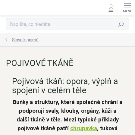
Přejít
na
obsah
Hledat
Slovník pojmů
POJIVOVÉ TKÁNĚ
Pojivová tkáň: opora, výplň a
spojení v celém těle
Buňky a struktury, které společně chrání a
podporují svaly, klouby, orgány, kůži a
další tkáně v těle. Mezi typické příklady
pojivové tkáně patří
chrupavka
, tuková