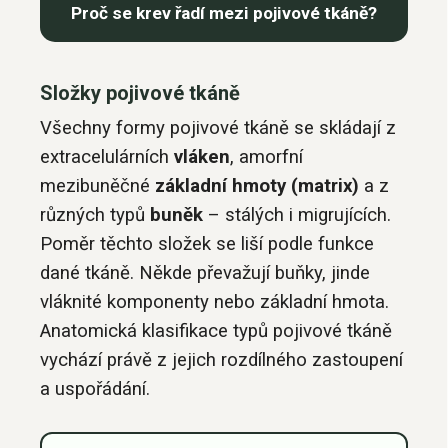
Proč se krev řadí mezi pojivové tkáně?
Složky pojivové tkáně
Všechny formy pojivové tkáně se skládají z
extracelulárních
vláken
, amorfní
mezibuněčné
základní hmoty (matrix)
a z
různých typů
buněk
– stálých i migrujících.
Poměr těchto složek se liší podle funkce
dané tkáně. Někde převažují buňky, jinde
vláknité komponenty nebo základní hmota.
Anatomická klasifikace typů pojivové tkáně
vychází právě z jejich rozdílného zastoupení
a uspořádání.