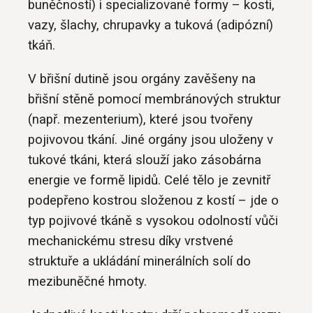
buněčností) i specializované formy – kosti,
vazy, šlachy, chrupavky a tuková (adipózní)
tkáň.
V břišní dutině jsou orgány zavěšeny na
břišní stěně pomocí membránových struktur
(např. mezenterium), které jsou tvořeny
pojivovou tkání. Jiné orgány jsou uloženy v
tukové tkáni, která slouží jako zásobárna
energie ve formě lipidů. Celé tělo je zevnitř
podepřeno kostrou složenou z kostí – jde o
typ pojivové tkáně s vysokou odolností vůči
mechanickému stresu díky vrstvené
struktuře a ukládání minerálních solí do
mezibuněčné hmoty.