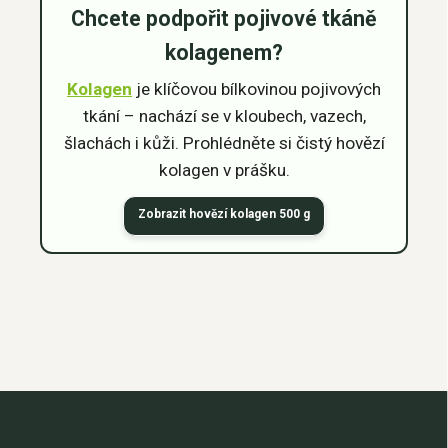
Chcete podpořit pojivové tkáně
kolagenem?
Kolagen
je klíčovou bílkovinou pojivových
tkání – nachází se v kloubech, vazech,
šlachách i kůži. Prohlédněte si čistý hovězí
kolagen v prášku.
Zobrazit hovězí kolagen 500 g
Z
á
p