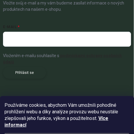
Vložte svůj e-mail a my vám budeme zasílat informace o nových
produktech na našem e-shopu.
E-MAIL
Vložením e-mailu souhlasíte s
podmínkami ochrany osobních
údajů
Přihlásit se
Používáme cookies, abychom Vám umožnili pohodlné
prohlížení webu a díky analýze provozu webu neustále
zlepšovali jeho funkce, výkon a použitelnost.
Více
informací