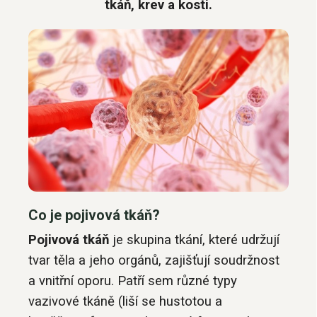
tkáň, krev a kosti.
Co je pojivová tkáň?
Pojivová tkáň
je skupina tkání, které udržují
tvar těla a jeho orgánů, zajišťují soudržnost
a vnitřní oporu. Patří sem různé typy
vazivové tkáně (liší se hustotou a