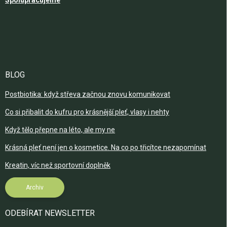
Spolupracujeme
BLOG
Postbiotika: když střeva začnou znovu komunikovat
Co si přibalit do kufru pro krásnější pleť, vlasy i nehty
Když tělo přepne na léto, ale my ne
Krásná pleť není jen o kosmetice. Na co po třicítce nezapomínat
Kreatin, víc než sportovní doplněk
Archiv
ODEBÍRAT NEWSLETTER