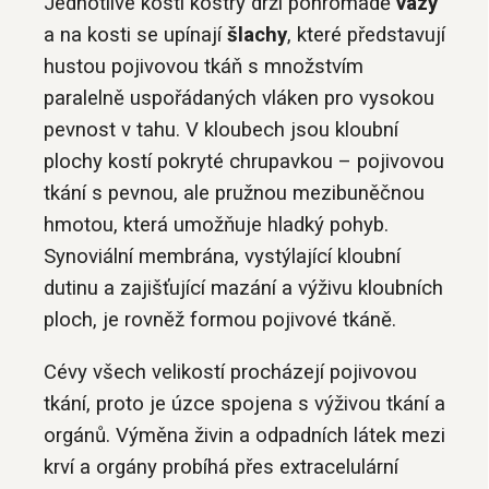
Jednotlivé kosti kostry drží pohromadě
vazy
a na kosti se upínají
šlachy
, které představují
hustou pojivovou tkáň s množstvím
paralelně uspořádaných vláken pro vysokou
pevnost v tahu. V kloubech jsou kloubní
plochy kostí pokryté chrupavkou – pojivovou
tkání s pevnou, ale pružnou mezibuněčnou
hmotou, která umožňuje hladký pohyb.
Synoviální membrána, vystýlající kloubní
dutinu a zajišťující mazání a výživu kloubních
ploch, je rovněž formou pojivové tkáně.
Cévy všech velikostí procházejí pojivovou
tkání, proto je úzce spojena s výživou tkání a
orgánů. Výměna živin a odpadních látek mezi
krví a orgány probíhá přes extracelulární