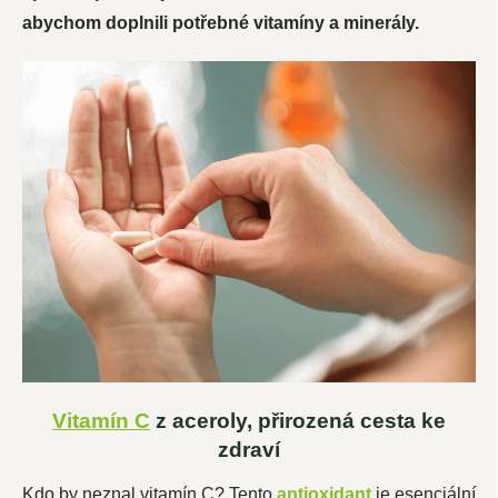
abychom doplnili potřebné vitamíny a minerály.
Vitamín C
z aceroly, přirozená cesta ke
zdraví
Kdo by neznal vitamín C? Tento
antioxidant
je esenciální