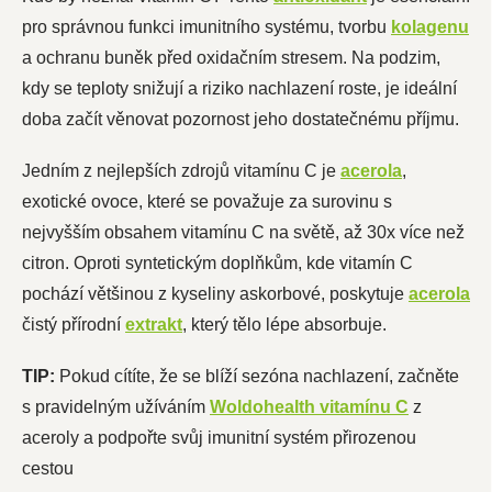
pro správnou funkci imunitního systému, tvorbu
kolagenu
a ochranu buněk před oxidačním stresem. Na podzim,
kdy se teploty snižují a riziko nachlazení roste, je ideální
doba začít věnovat pozornost jeho dostatečnému příjmu.
Jedním z nejlepších zdrojů vitamínu C je
acerola
,
exotické ovoce, které se považuje za surovinu s
nejvyšším obsahem vitamínu C na světě, až 30x více než
citron. Oproti syntetickým doplňkům, kde vitamín C
pochází většinou z kyseliny askorbové, poskytuje
acerola
čistý přírodní
extrakt
, který tělo lépe absorbuje.
TIP:
Pokud cítíte, že se blíží sezóna nachlazení, začněte
s pravidelným užíváním
Woldohealth vitamínu C
z
aceroly a podpořte svůj imunitní systém přirozenou
cestou