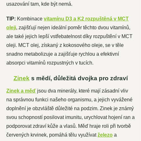
usazování tam, kde být nemá.
TIP:
Kombinace
vitamínu D3 a K2 rozpuštěná v MCT
oleji
, zajišťují nejen ideální poměr těchto dvou vitamínů,
ale také jejich lepší vstřebatelnost díky rozpuštění v MCT
oleji. MCT olej, získaný z kokosového oleje, se v těle
snadno metabolizuje a zajišťuje rychlou a efektivní
absorpci vitamínů rozpustných v tucích.
Zinek
s mědí, důležitá dvojka pro zdraví
Zinek a měď
jsou dva minerály, které mají zásadní vliv
na správnou funkci našeho organismu, a jejich vyvážené
doplnění je obzvláště důležité na podzim. Zinek je známý
svou schopností posilovat imunitu, urychlovat hojení ran a
podporovat zdraví kůže a vlasů. Měď hraje roli při tvorbě
červených krvinek, pomáhá tělu využívat
železo
a