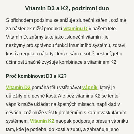
Vitamín D3 a K2, podzimní duo
S příchodem podzimu se snižuje sluneční záření, což má
za následek nižší produkci
vitamínu D
v našem těle.
Vitamín D, známý také jako „sluneční vitamín“, je
nezbytný pro správnou funkci imunitního systému, zdraví
kostí a regulaci nálady. Jenže sám o sobě nestačí, jeho
účinnost značně zvyšuje kombinace s vitamínem K2.
Proč kombinovat D3 a K2?
Vitamín D3
pomáhá tělu vstřebávat
vápník
, který je
důležitý pro pevné kosti. Ale bez vitamínu K2 se tento
vápník může ukládat na špatných místech, například v
cévách, což může vést k problémům s kardiovaskulárním
systémem.
Vitamín K2
naopak podporuje přesun vápníku
tam, kde je potřeba, do kostí a zubů, a zabraňuje jeho