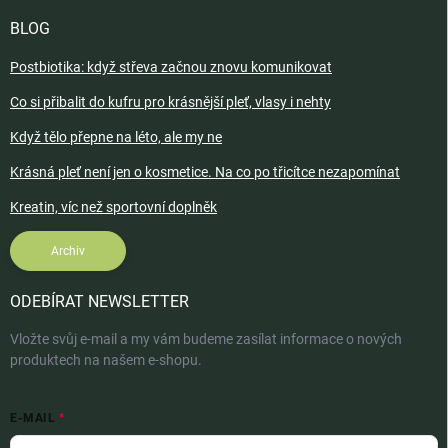
BLOG
Postbiotika: když střeva začnou znovu komunikovat
Co si přibalit do kufru pro krásnější pleť, vlasy i nehty
Když tělo přepne na léto, ale my ne
Krásná pleť není jen o kosmetice. Na co po třicítce nezapomínat
Kreatin, víc než sportovní doplněk
Archiv
ODEBÍRAT NEWSLETTER
Vložte svůj e-mail a my vám budeme zasílat informace o nových
produktech na našem e-shopu.
E-MAIL