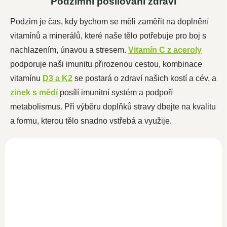
Podzimní posilování zdraví
Podzim je čas, kdy bychom se měli zaměřit na doplnění
vitamínů a minerálů, které naše tělo potřebuje pro boj s
nachlazením, únavou a stresem.
Vitamín C z aceroly
podporuje naši imunitu přirozenou cestou, kombinace
vitamínu
D3 a K2
se postará o zdraví našich kostí a cév, a
zinek s mědí
posílí imunitní systém a podpoří
metabolismus. Při výběru doplňků stravy dbejte na kvalitu
a formu, kterou tělo snadno vstřebá a využije.
Vitamín D3+K2 50ml
Vitamín D3 1000 IU
SKLADEM
50ml
990 Kč
SKLADEM
860,90 Kč bez DPH