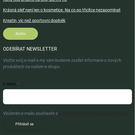
Krásná pleť není jen o kosmetice. Na co po třicítce nezapomínat
Kreatin, víc než sportovní doplněk
Archiv
ODEBÍRAT NEWSLETTER
Vložte svůj e-mail a my vám budeme zasílat informace o nových
produktech na našem e-shopu.
E-MAIL
Vložením e-mailu souhlasíte s
podmínkami ochrany osobních údajů
Přihlásit se