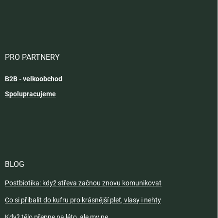
PRO PARTNERY
B2B - velkoobchod
Spolupracujeme
BLOG
Postbiotika: když střeva začnou znovu komunikovat
Co si přibalit do kufru pro krásnější pleť, vlasy i nehty
Když tělo přepne na léto, ale my ne