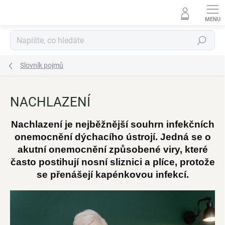
Přejít
na
obsah
Hledat
Slovník pojmů
NACHLAZENÍ
Nachlazení je nejběžnější souhrn infekčních
onemocnění dýchacího ústrojí. Jedná se o
akutní onemocnění způsobené viry, které
často postihují nosní sliznici a plíce, protože
se přenášejí kapénkovou infekcí.