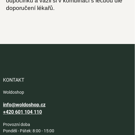
odpočinku a vážil si v kombinaci s léčbou dle
doporučení lékařů.
Z
á
p
a
t
í
KONTAKT
Woldoshop
info@woldoshop.cz
+420 601 104 110
Provozní doba
Pondělí - Pátek: 8:00 - 15:00