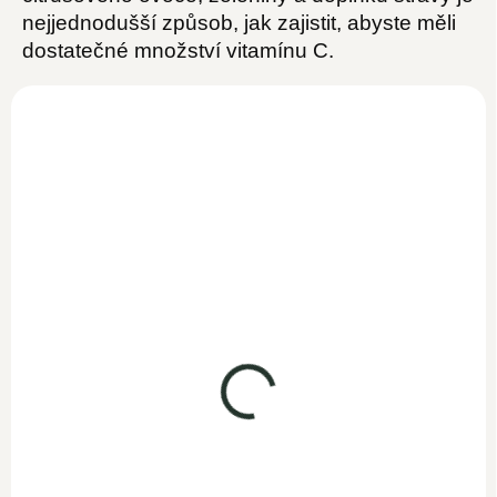
nejjednodušší způsob, jak zajistit, abyste měli
dostatečné množství vitamínu C.
NOVINKA
Vitamín C 120 kapslí
SKLADEM
389 Kč
338,30 Kč bez DPH
Do košíku