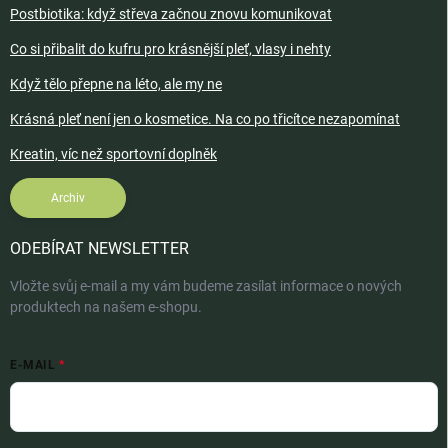
Postbiotika: když střeva začnou znovu komunikovat
Co si přibalit do kufru pro krásnější pleť, vlasy i nehty
Když tělo přepne na léto, ale my ne
Krásná pleť není jen o kosmetice. Na co po třicítce nezapomínat
Kreatin, víc než sportovní doplněk
Archiv
ODEBÍRAT NEWSLETTER
Vložte svůj e-mail a my vám budeme zasílat informace o nových
produktech na našem e-shopu.
E-MAIL