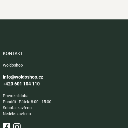
Z
á
p
a
t
í
KONTAKT
Woldoshop
info@woldoshop.cz
+420 601 104 110
Provozní doba
Pondělí - Pátek: 8:00 - 15:00
Sobota: zavřeno
Neděle: zavřeno