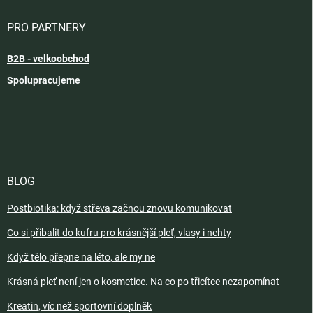
PRO PARTNERY
B2B - velkoobchod
Spolupracujeme
BLOG
Postbiotika: když střeva začnou znovu komunikovat
Co si přibalit do kufru pro krásnější pleť, vlasy i nehty
Když tělo přepne na léto, ale my ne
Krásná pleť není jen o kosmetice. Na co po třicítce nezapomínat
Kreatin, víc než sportovní doplněk