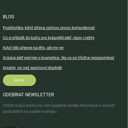
BLOG
Postbiotika: když střeva začnou znovu komunikovat
Co si přibalit do kufru pro krásnější pleť, vlasy i nehty
Když tělo přepne na léto, ale my ne
Krásná pleť není jen o kosmetice. Na co po třicítce nezapomínat
Kreatin, víc než sportovní doplněk
Archiv
ODEBÍRAT NEWSLETTER
Vložte svůj e-mail a my vám budeme zasílat informace o nových
produktech na našem e-shopu.