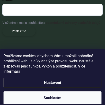
E-MAIL
Vložením e-mailu souhlasíte s
podmínkami ochrany osobních údajů
Přihlásit se
Používáme cookies, abychom Vám umožnili pohodlné
prohlížení webu a díky analýze provozu webu neustále
zlepšovali jeho funkce, výkon a použitelnost.
Více
informací
Nastavení
Copyright 2026
Woldoshop s.r.o.
. Všechna práva vyhrazena.
Souhlasím
Vytvořil Shoptet