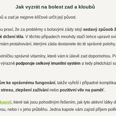
Jak vyzrát na bolest zad a kloubů
bů a zad je nejprve klíčové určit její původ.
 praxí, že za problémy s bolavými zády stojí
sedavý způsob ž
é držení těla
. V těchto případech mnohdy stačí lehce upravit sv
rmám protahování, kterými záda dostanete do té správné polohy.
elníčku správné vitamíny, které vám k úlevě zad dopomohou. P
ý výrazně
podporuje celkový imunitní systém
a tedy předchází 
ům ke správnému fungování
, takže vyřeší i případné kompli
 stresu, zlepšení zažívání
nebo
pozitivní vliv na paměť
.
kapslí
, které tak jsou pohodlným řešením, jak tyto aktivní látky 
su, nebo i v jeho průběhu. Jedna kapsle vám zajistí příjem po