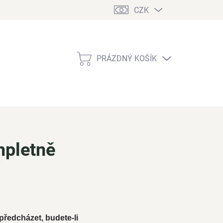
CZK
PRÁZDNÝ KOŠÍK
NÁKUPNÍ
KOŠÍK
mpletně
předcházet, budete-li