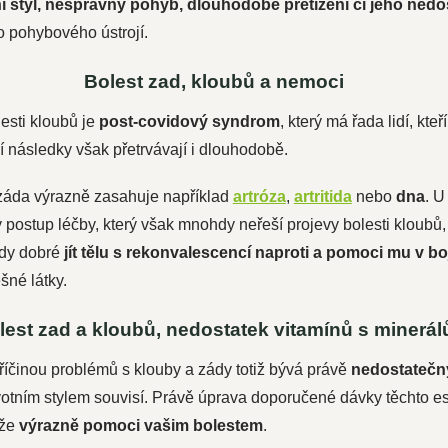
 styl,
nesprávný
pohyb, dlouhodobé přetížení či jeho nedo
do pohybového ústrojí.
Bolest zad, kloubů a nemoci
esti kloubů je
post-covidový syndrom
, který má řada lidí, kt
í následky však přetrvávají i dlouhodobě.
záda výrazně zasahuje například
artróza
,
artritida
nebo
dna
. U
ostup léčby, který však mnohdy neřeší projevy bolesti kloubů,
edy dobré
jít tělu s rekonvalescencí naproti a pomoci mu v boj
šné látky.
lest zad a kloubů, nedostatek vitamínů s minerál
činou problémů s klouby a zády totiž bývá právě
nedostatečný
votním stylem souvisí. Právě úprava doporučené dávky těchto e
ůže
výrazně pomoci vašim bolestem
.