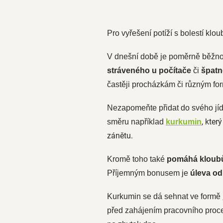
Pro vyřešení potíží s bolestí klou
V dnešní době je poměrně běžnou
stráveného u počítače
či
špatn
častěji procházkám či různým fo
Nezapomeňte přidat do svého jíd
, kter
směru například
kurkumin
zánětu.
Kromě toho také
pomáhá kloub
Příjemným bonusem je
úleva od
Kurkumin se dá sehnat ve formě
před zahájením pracovního proce