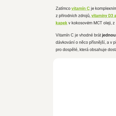
je komplexním
Zatímco
vitamín C
z přírodních zdrojů,
vitamíny D3 
kapek
v kokosovém MCT oleji, z
Vitamín C je vhodné brát
jednou
dávkování o něco přísnější, a v 
pro dospělé, která obsahuje dos
Vitamín D3+K2 50ml
SKLADEM
990 Kč
860,90 Kč bez DPH