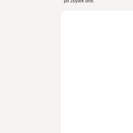
po zbytek dne.
Zlaté mléko kurkuma 30
SKLADEM