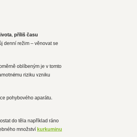
ivota
,
příliš času
ůj denní režim – věnovat se
oměrně oblíbeným je v tomto
samotnému riziku vzniku
kace pohybového aparátu.
dostat do těla například ráno
třebného množství
kurkuminu