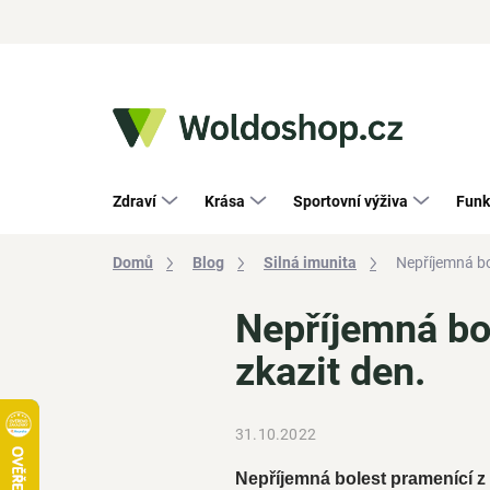
Přejít
na
obsah
Zdraví
Krása
Sportovní výživa
Funk
Domů
Blog
Silná imunita
Nepříjemná bo
Nepříjemná bo
zkazit den.
31.10.2022
Nepříjemná bolest pramenící z 