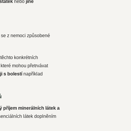
statek
nebo
jiné
eří se z nemoci způsobené
 těchto konkrétních
 které mohou přetrvávat
i s bolestí
například
ů
 příjem minerálních látek a
senciálních látek doplněním