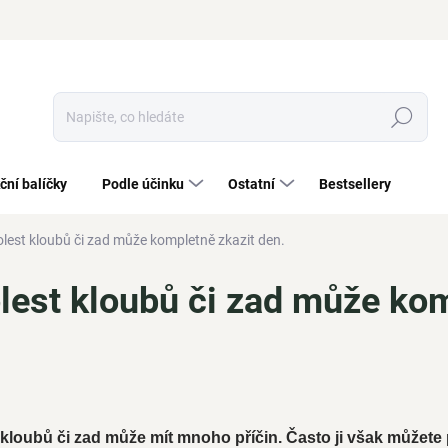
Hledat
ční balíčky
Podle účinku
Ostatní
Bestsellery
lest kloubů či zad může kompletně zkazit den.
lest kloubů či zad může ko
kloubů či zad může mít mnoho příčin. Často ji však můžete 