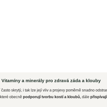
599 Kč
520,90 Kč bez DPH
ku
Do košíku
o
Woldohealth vysoce koncentrovaný
kurkumin s přídavkem piperinu pro
zvýšení jeho účinnosti až o...
Vitamíny a minerály pro zdravá záda a klouby
í často skrytý, i tak lze její vliv a projevy poměrně snadno odst
 které obecně
podporují tvorbu kostí a kloubů,
dále
přispívají