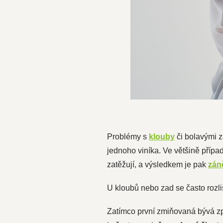
Problémy s
klouby
či bolavými z
jednoho viníka. Ve většině přípa
zatěžují, a výsledkem je pak
zán
U kloubů nebo zad se často rozl
Zatímco první zmiňovaná bývá z