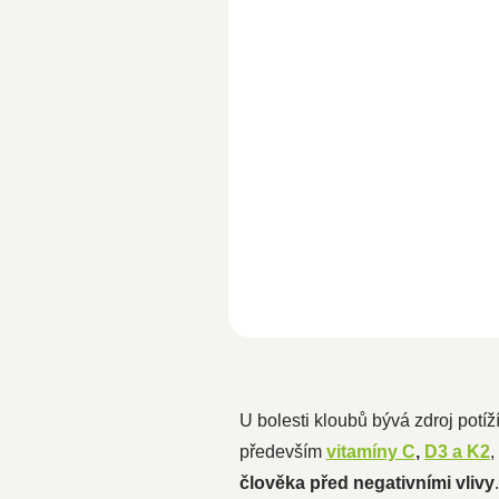
499 Kč
433,90 Kč bez DPH
Do koší
Naše
bio
zlaté kurkumové mlék
nabízí dokonale vyváženou
kombinaci směsi kurkumy,
zázvoru,...
U bolesti kloubů bývá zdroj potíž
především
vitamíny C
,
D3 a K2
,
člověka před negativními vlivy
.