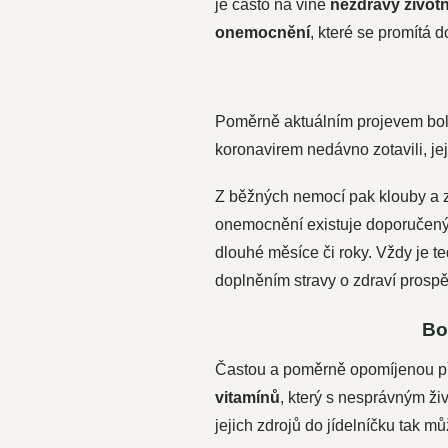
je často na vině
nezdravý životní
onemocnění
, které se promítá 
Poměrně aktuálním projevem bol
koronavirem nedávno zotavili, jej
Z běžných nemocí pak klouby a 
onemocnění existuje doporučený p
dlouhé měsíce či roky. Vždy je t
doplněním stravy o zdraví prospě
Bo
Častou a poměrně opomíjenou pří
vitamínů
, který s nesprávným ži
jejich zdrojů do jídelníčku tak m