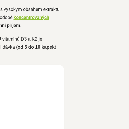
s vysokým obsahem extraktu
 podobě
koncentrovaných
nní příjem
.
U vitamínů D3 a K2 je
í dávka (
od 5 do
10 kapek
)