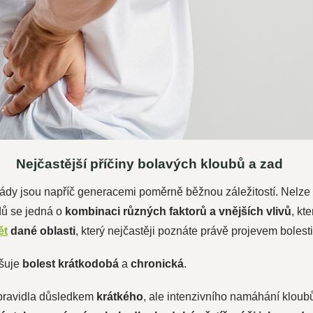
Nejčastější příčiny bolavých kloubů a zad
ády jsou napříč generacemi poměrně běžnou záležitostí. Nelze v
dů se jedná o
kombinaci různých faktorů a vnějších vlivů
, kt
ět
dané oblasti
, který nejčastěji poznáte právě projevem bolesti
išuje
bolest krátkodobá
a
chronická
.
pravidla důsledkem
krátkého
, ale intenzivního namáhání kloubů