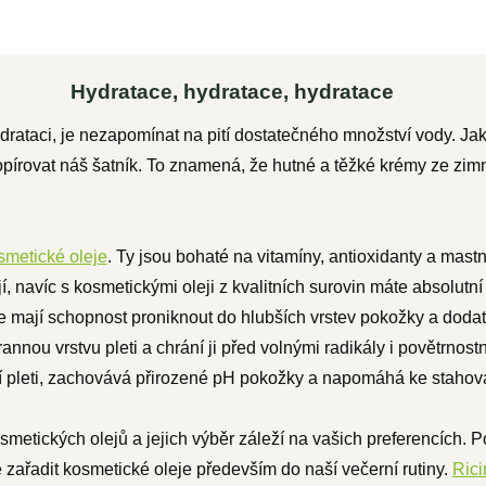
Hydratace, hydratace, hydratace
ydrataci, je nezapomínat na pití dostatečného množství vody. Ja
írovat náš šatník. To znamená, že hutné a těžké krémy ze zimn
smetické oleje
. Ty jsou bohaté na vitamíny, antioxidanty a mast
, navíc s kosmetickými oleji z kvalitních surovin máte absolutní 
e mají schopnost proniknout do hlubších vrstev pokožky a dodat 
nnou vrstvu pleti a chrání ji před volnými radikály i povětrnost
tí pleti, zachovává přirozené pH pokožky a napomáhá ke stahov
smetických olejů a jejich výběr záleží na vašich preferencích. 
 zařadit kosmetické oleje především do naší večerní rutiny.
Rici