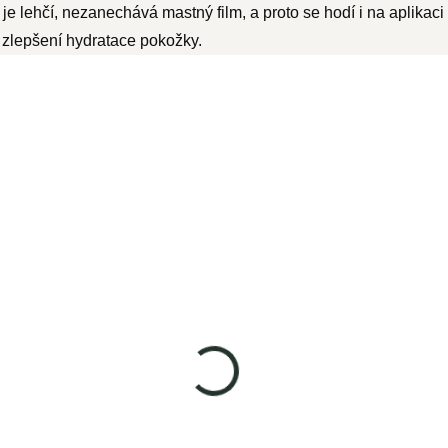
je lehčí, nezanechává mastný film, a proto se hodí i na aplika
o zlepšení hydratace pokožky.
NOVINKA
BIO Ricinový olej 100ml
SKLADEM
239 Kč
197,50 Kč bez DPH