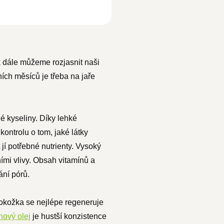
k dále můžeme rozjasnit naši
ích měsíců je třeba na jaře
né kyseliny. Díky lehké
kontrolu o tom, jaké látky
jí potřebné nutrienty. Vysoký
ními vlivy. Obsah vitamínů a
ání pórů.
Pokožka se nejlépe regeneruje
nový olej
je hustší konzistence