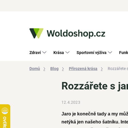
Přejít
na
obsah
Zdraví
Krása
Sportovní výživa
Funk
Domů
Blog
Přirozená krása
Rozzářete s
Rozzářete s ja
12.4.2023
Jaro je konečně tady a my m
netýká jen našeho šatníku. Int