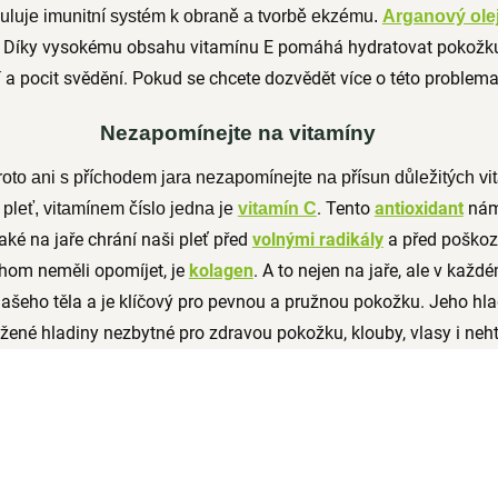
muluje imunitní systém k obraně a tvorbě ekzému.
Arganový ole
Díky vysokému obsahu vitamínu E pomáhá hydratovat pokožku 
í a pocit svědění. Pokud se chcete dozvědět více o této problemat
Nezapomínejte na vitamíny
roto ani s příchodem jara nezapomínejte na přísun důležitých vi
. Tento
antioxidant
nám
 pleť, vitamínem číslo jedna je
vitamín C
také na jaře chrání naši pleť před
volnými radikály
a před poškoz
chom neměli opomíjet, je
kolagen
. A to nejen na jaře, ale v kaž
ašeho těla a je klíčový pro pevnou a pružnou pokožku. Jeho hla
ážené hladiny nezbytné pro zdravou pokožku, klouby, vlasy i neh
NOVINKA
g