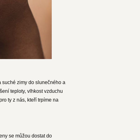
 a suché zimy do slunečného a
ení teploty, vlhkost vzduchu
ro ty z nás, kteří trpíme na
geny se můžou dostat do