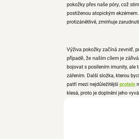
pokožky přes naše póry, což sti
postiženou atopickým ekzémem. 
protizánětlivě, zmírňuje zarudnut
Výživa pokožky začíná zevnitř, p
případě, že naším cílem je zářivá
bojovat s posílením imunity, ale 
zářením. Další složka, kterou by
patří mezi nejdůležitější
protein
n
klesá, proto je doplnění jeho vyv
Čistý kolagen hovězí 500
SKLADEM