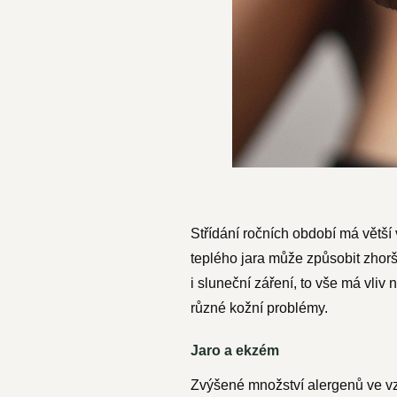
Střídání ročních období má větš
teplého jara může způsobit zhorš
i sluneční záření, to vše má vliv
různé kožní problémy.
Jaro a ekzém
Zvýšené množství alergenů ve vz