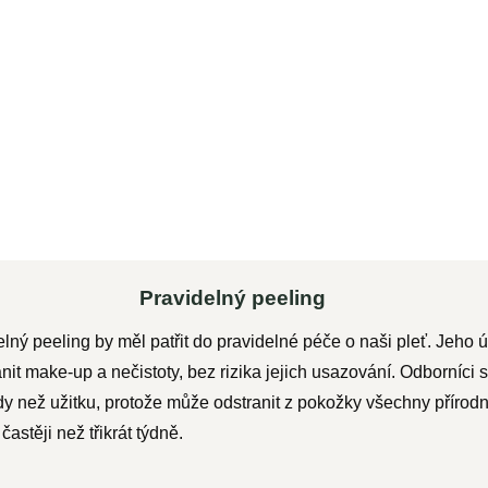
ku
Do košíku
ý
Woldohealth 100 % Bio ricinový
nů
olej s vysokým obsahem vitamínu
E, minerálních látek a nutrientů...
Pravidelný peeling
lný peeling by měl patřit do pravidelné péče o naši pleť. Jeho 
it make-up a nečistoty, bez rizika jejich usazování. Odborníci se
než užitku, protože může odstranit z pokožky všechny přírodní o
astěji než třikrát týdně.