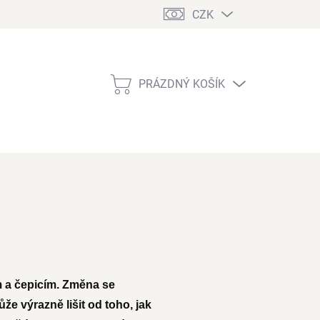
CZK
PRÁZDNÝ KOŠÍK
NÁKUPNÍ
KOŠÍK
 a čepicím. Změna se
e výrazně lišit od toho, jak