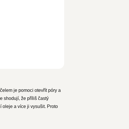
účelem je pomoci otevřít póry a
 shodují, že příliš častý
leje a více ji vysušit. Proto