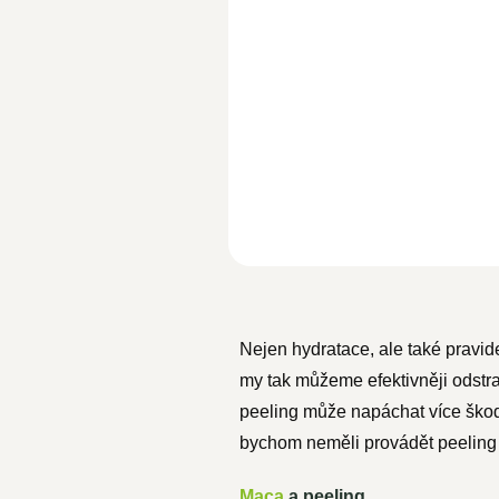
Do koší
Woldohealth 100%
Bio
arganov
olej s vysokým obsahem vitamí
A, E, F, antioxidačních látek a...
Nejen hydratace, ale také pravide
my tak můžeme efektivněji odstran
peeling může napáchat více škody 
bychom neměli provádět peeling č
Maca
a peeling