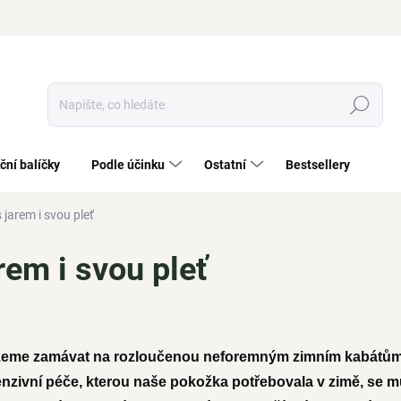
Hledat
ční balíčky
Podle účinku
Ostatní
Bestsellery
 jarem i svou pleť
rem i svou pleť
ůžeme zamávat na rozloučenou neforemným zimním kabátům
enzivní péče, kterou naše pokožka potřebovala v zimě, se můž