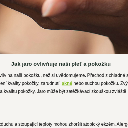
Jak jaro ovlivňuje naši pleť a pokožku
í vliv na naši pokožku, než si uvědomujeme. Přechod z chladné
ení kvality pokožky, zarudnutí,
akné
nebo suchou pokožku. Zvýš
 na kvalitu pokožky. Jaro může být zatěžkávací zkouškou zvláště p
duchu a stoupající teploty mohou zhoršit atopický ekzém. Aler