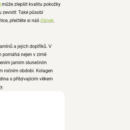
může zlepšit kvalitu pokožky
j
zevnitř. Také působí
ice, přečtěte si náš
článek
.
tamínů a jejich doplňků. V
 pomáhá nejen v zimě
ením jarním slunečním
dém ročním období. Kolagen
dina s přibývajícím věkem
ty.