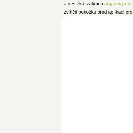
a nestéká, zatímco
arganový olej
zvlhčit pokožku před aplikací pr
BIO arganový olej 100ml
SKLADEM
339 Kč
294,80 Kč bez DPH