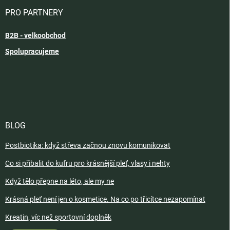
PRO PARTNERY
B2B - velkoobchod
Spolupracujeme
BLOG
Postbiotika: když střeva začnou znovu komunikovat
Co si přibalit do kufru pro krásnější pleť, vlasy i nehty
Když tělo přepne na léto, ale my ne
Krásná pleť není jen o kosmetice. Na co po třicítce nezapomínat
Kreatin, víc než sportovní doplněk