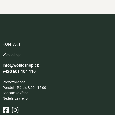
Z
á
p
a
t
í
KONTAKT
Woldoshop
info@woldoshop.cz
+420 601 104 110
Provozní doba
Pondělí - Pátek: 8:00 - 15:00
Sobota: zavřeno
Neděle: zavřeno