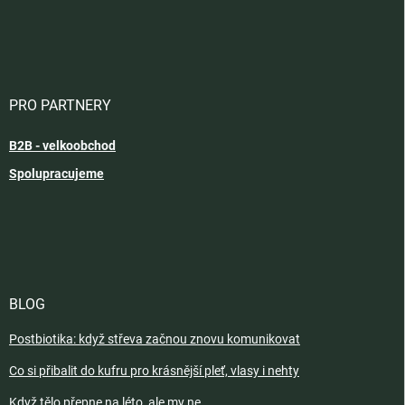
PRO PARTNERY
B2B - velkoobchod
Spolupracujeme
BLOG
Postbiotika: když střeva začnou znovu komunikovat
Co si přibalit do kufru pro krásnější pleť, vlasy i nehty
Když tělo přepne na léto, ale my ne