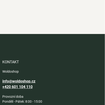
Z
á
p
a
t
í
KONTAKT
Woldoshop
info@woldoshop.cz
+420 601 104 110
Provozní doba
Pondělí - Pátek: 8:00 - 15:00