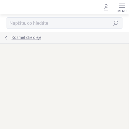
Přejít
na
obsah
Hledat
Kosmetické oleje