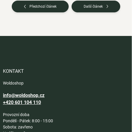
Předchozí článek
Další článek
Z
á
p
a
t
í
KONTAKT
Woldoshop
info@woldoshop.cz
+420 601 104 110
Provozní doba
Pondělí - Pátek: 8:00 - 15:00
Sobota: zavřeno