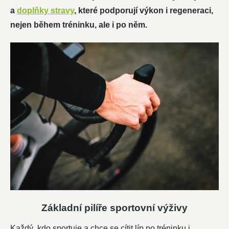
a
doplňky stravy
, které podporují výkon i regeneraci,
nejen během tréninku, ale i po něm.
Základní pilíře sportovní výživy
Každý, kdo sportuje a chce se cítit líp po tréninku i