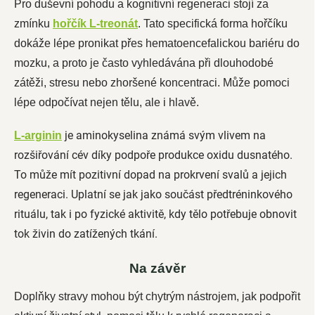
Pro duševní pohodu a kognitivní regeneraci stojí za
zmínku
hořčík L-treonát
. Tato specifická forma hořčíku
dokáže lépe pronikat přes hematoencefalickou bariéru do
mozku, a proto je často vyhledávána při dlouhodobé
zátěži, stresu nebo zhoršené koncentraci. Může pomoci
lépe odpočívat nejen tělu, ale i hlavě.
je aminokyselina známá svým vlivem na
L-arginin
rozšiřování cév díky podpoře produkce oxidu dusnatého.
To může mít pozitivní dopad na prokrvení svalů a jejich
regeneraci. Uplatní se jak jako součást předtréninkového
rituálu, tak i po fyzické aktivitě, kdy tělo potřebuje obnovit
tok živin do zatížených tkání.
Na závěr
Doplňky stravy mohou být chytrým nástrojem, jak podpořit