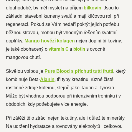
dlouhodobě, by měl myslet na příjem
bílkovin
. Jsou to
základní stavební kameny svalů a mají klíčovou roli při
regeneraci. Pokud se Vám nedaří pokrýt jejich potřebu
běžnou stravou, mohou být vhodným řešením kvalitní
nejen doplní bílkoviny,
doplňky.
Mango hovězí
kolagen
je také obohacený o
vitamín C
a
biotin
s ovocně
mangovou chutí.
Skvělou volbou je
Pure Blood s příchutí tutti frutti
, který
kombinuje Beta-
Alanin
, tři typy kreatinu, různé čisté
rostlinné zdroje kofeinu, stejně jako Taurin a Tyrosin.
Může být vhodnou podporou při intenzivním tréninku i v
obdobích, kdy potřebujete více energie.
Při zátěži tělo ztrácí nejen tekutiny, ale i důležité minerály.
Na udržení hydratace a rovnováhy elektrolytů i celkovou