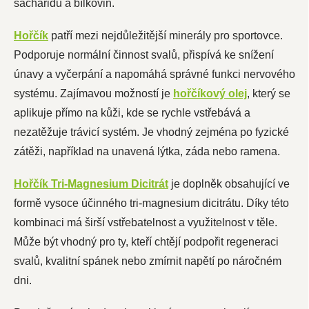
sacharidů a bílkovin.
Hořčík
patří mezi nejdůležitější minerály pro sportovce.
Podporuje normální činnost svalů, přispívá ke snížení
únavy a vyčerpání a napomáhá správné funkci nervového
systému. Zajímavou možností je
hořčíkový olej
, který se
aplikuje přímo na kůži, kde se rychle vstřebává a
nezatěžuje trávicí systém. Je vhodný zejména po fyzické
zátěži, například na unavená lýtka, záda nebo ramena.
Hořčík Tri-Magnesium Dicitrát
je doplněk obsahující ve
formě vysoce účinného tri-magnesium dicitrátu. Díky této
kombinaci má širší vstřebatelnost a využitelnost v těle.
Může být vhodný pro ty, kteří chtějí podpořit regeneraci
svalů, kvalitní spánek nebo zmírnit napětí po náročném
dni.