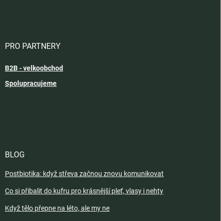
PRO PARTNERY
B2B - velkoobchod
Spolupracujeme
BLOG
Postbiotika: když střeva začnou znovu komunikovat
Co si přibalit do kufru pro krásnější pleť, vlasy i nehty
Když tělo přepne na léto, ale my ne