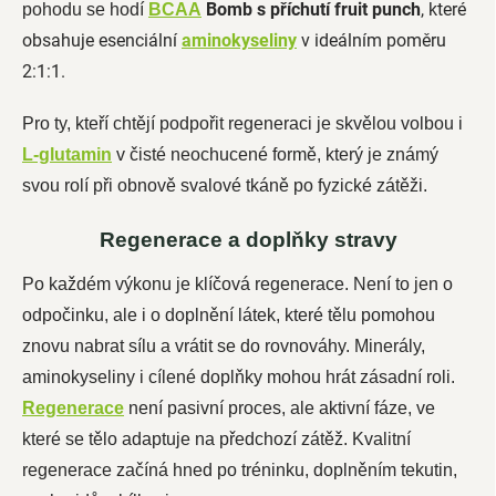
Bomb s příchutí fruit punch
, které
pohodu se hodí
BCAA
obsahuje esenciální
aminokyseliny
v ideálním poměru
2:1:1.
Pro ty, kteří chtějí podpořit regeneraci je skvělou volbou i
L-glutamin
v čisté neochucené formě, který je známý
svou rolí při obnově svalové tkáně po fyzické zátěži.
Regenerace a doplňky stravy
Po každém výkonu je klíčová regenerace. Není to jen o
odpočinku, ale i o doplnění látek, které tělu pomohou
znovu nabrat sílu a vrátit se do rovnováhy. Minerály,
aminokyseliny i cílené doplňky mohou hrát zásadní roli.
Regenerace
není pasivní proces, ale aktivní fáze, ve
které se tělo adaptuje na předchozí zátěž. Kvalitní
regenerace začíná hned po tréninku, doplněním tekutin,