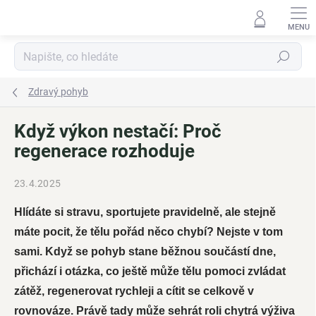
Přejít
na
obsah
Hledat
Zdravý pohyb
Když výkon nestačí: Proč
regenerace rozhoduje
23.4.2025
Hlídáte si stravu, sportujete pravidelně, ale stejně
máte pocit, že tělu pořád něco chybí? Nejste v tom
sami. Když se pohyb stane běžnou součástí dne,
přichází i otázka, co ještě může tělu pomoci zvládat
zátěž, regenerovat rychleji a cítit se celkově v
rovnováze. Právě tady může sehrát roli chytrá výživa