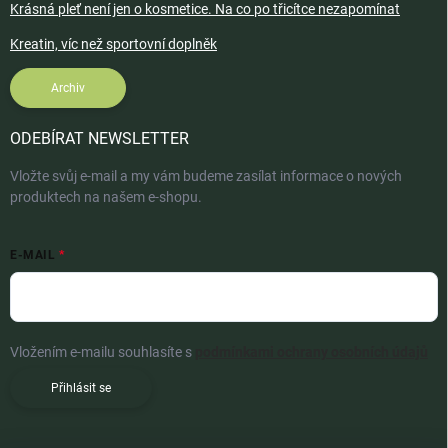
Krásná pleť není jen o kosmetice. Na co po třicítce nezapomínat
Kreatin, víc než sportovní doplněk
Archiv
ODEBÍRAT NEWSLETTER
Vložte svůj e-mail a my vám budeme zasílat informace o nových
produktech na našem e-shopu.
E-MAIL
Vložením e-mailu souhlasíte s
podmínkami ochrany osobních údajů
Přihlásit se