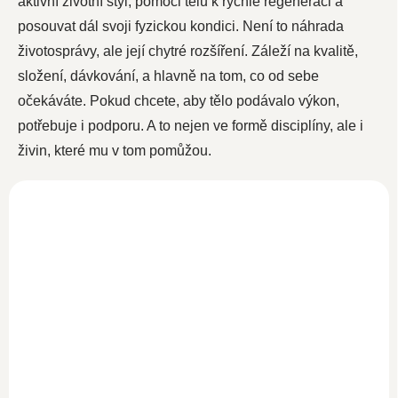
aktivní životní styl, pomoci tělu k rychlé regeneraci a
posouvat dál svoji fyzickou kondici. Není to náhrada
životosprávy, ale její chytré rozšíření. Záleží na kvalitě,
složení, dávkování, a hlavně na tom, co od sebe
očekáváte. Pokud chcete, aby tělo podávalo výkon,
potřebuje i podporu. A to nejen ve formě disciplíny, ale i
živin, které mu v tom pomůžou.
Pure Blood - Tutti
Hovězí kolagen -
Frutti 500g
Mango 300g
SKLADEM
499 Kč
SKLADEM
445,50 Kč bez DPH
439 Kč
392 Kč bez DPH
Do košíku