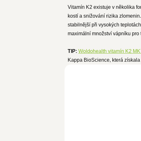
Vitamín K2 existuje v několika f
kostí a snižování rizika zlomeni
stabilnější při vysokých teplotác
maximální množství vápníku pro t
TIP:
Woldohealth vitamín K2 MK
Kappa BioScience, která získala ř