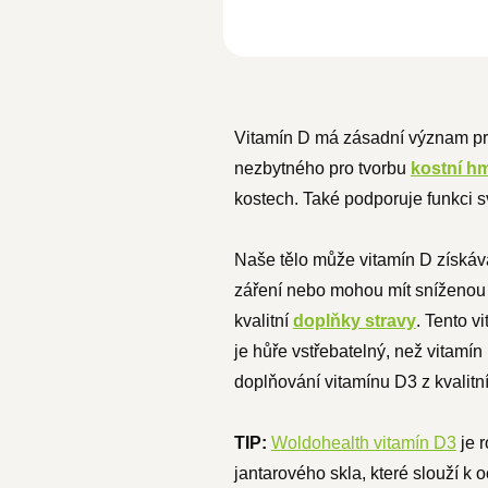
Vitamín D má zásadní význam pro
nezbytného pro tvorbu
kostní h
kostech. Také podporuje funkci s
Naše tělo může vitamín D získáva
záření nebo mohou mít sníženou 
kvalitní
doplňky stravy
. Tento v
je hůře vstřebatelný, než vitamín
doplňování vitamínu D3 z kvalitn
TIP:
Woldohealth v
itamín D3
je 
jantarového skla, které slouží k