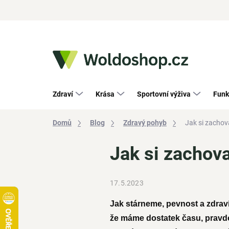
Přejít
na
obsah
Zdraví
Krása
Sportovní výživa
Funk
Domů
Blog
Zdravý pohyb
Jak si zachova
Jak si zachova
17.5.2023
Jak stárneme, pevnost a zdraví 
že máme dostatek času, pravdou