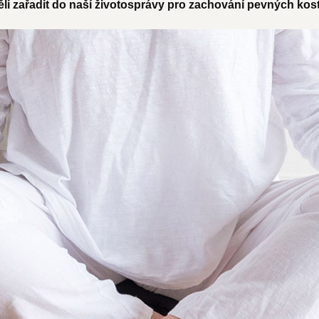
li zařadit do naší životosprávy pro zachování pevných kos