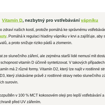
Vitamín D
, nezbytný pro vstřebávání
vápníku
 zdraví našich kostí, protože pomáhá ke správnému vstřebáván
moty
. Pomáhá k regulaci hladiny vápníku v krvi a zajišťuje, aby
valů, a proto snižuje riziko pádů a zlomenin.
t ze slunečního záření, ale zejména starší lidé nemusí mít dos
schopnost vitamín D účinně syntetizovat. V takových případech 
itamín má 2 různé formy. Vitamín D2, který lze najít v rostlinné st
 D3, který získáváme právě z rostlinné stravy nebo slunečního z
ích surovin.
rozpuštěn v
100 % MCT kokosovém oleji
pro lepší vstřebávání a
 ochraně před UV zářením.