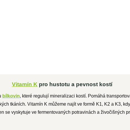
347 Kč bez DPH
Do košíku
Vitamin D obsahuje vysokou
koncentraci 1000 IU. Jedna kapka
z 50 ml balení vám poskytne...
Vitamín K
pro hustotu a pevnost kostí
bu
bílkovin
, které regulují mineralizaci kostí. Pomáhá transporto
ých tkáních. Vitamín K můžeme najít ve formě K1, K2 a K3, kdy 
 Ten se vyskytuje ve fermentovaných potravinách a živočišných p
.