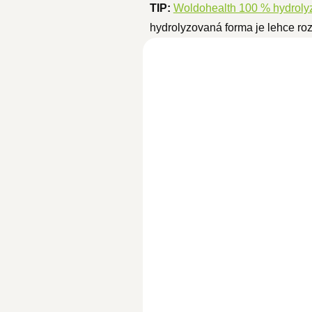
TIP:
Woldohealth 100 % hydroly
hydrolyzovaná forma je lehce roz
Čistý kolagen hovězí 500
SKLADEM
799 Kč
694,80 Kč bez DPH
Do koší
Čistý hovězí kolagen v prášku j
díky svému čistému složení a
ověřenému původu ingrediencí..