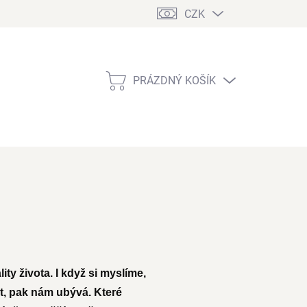
CZK
PRÁZDNÝ KOŠÍK
NÁKUPNÍ
KOŠÍK
ty života. I když si myslíme,
et, pak nám ubývá. Které