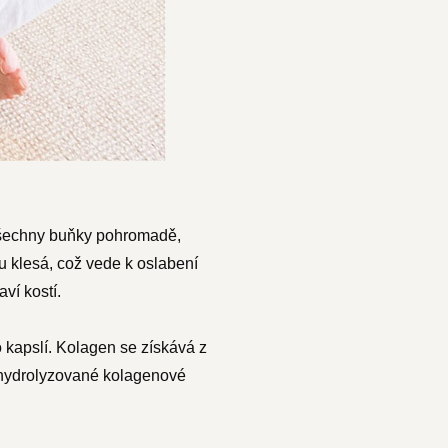
í všechny buňky pohromadě,
u klesá, což vede k oslabení
aví kostí.
kapslí. Kolagen se získává z
í hydrolyzované kolagenové