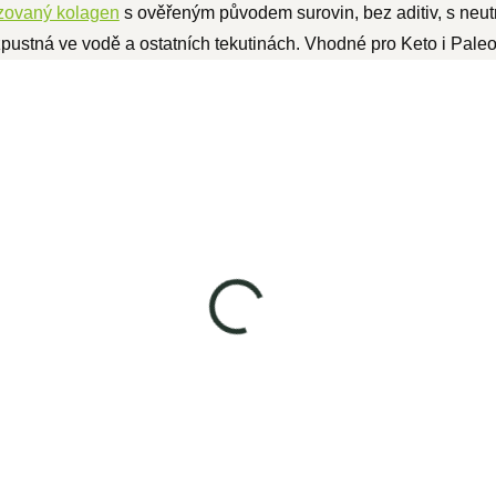
zovaný kolagen
s ověřeným původem surovin, bez aditiv, s neutrá
pustná ve vodě a ostatních tekutinách. Vhodné pro Keto i Paleo
g
100% Hovězí collagen 1kg
SKLADEM
1 290 Kč
1 121,70 Kč bez DPH
ku
Do košíku
e
Woldohealth 100% hovězí kolagen
vysoké kvality a čistého přírodního
.
složení. Obsahuje pouze...