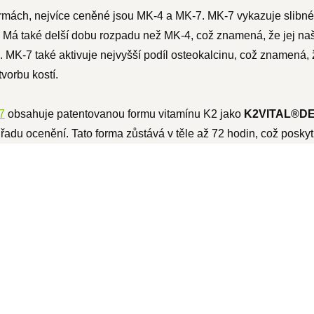
ormách, nejvíce ceněné jsou MK-4 a MK-7. MK-7 vykazuje slibné 
n. Má také delší dobu rozpadu než MK-4, což znamená, že jej naš
h. MK-7 také aktivuje nejvyšší podíl osteokalcinu, což znamená,
vorbu kostí.
7
obsahuje patentovanou formu vitamínu K2 jako
K2VITAL®D
adu ocenění. Tato forma zůstává v těle až 72 hodin, což poskytuj