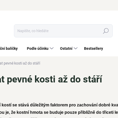
Hledat
ční balíčky
Podle účinku
Ostatní
Bestsellery
t pevné kosti až do stáří
t pevné kosti až do stáří
kostí se stává důležitým faktorem pro zachování dobré kvali
 je, že kostní hmota se buduje pouze přibližně do třiceti l