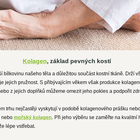
Kolagen
, základ pevných kostí
ší bílkovinu našeho těla a důležitou součást kostní tkáně. Drž
uje jejich pružnost. S přibývajícím věkem však produkce kolagen
nebo z jejich doplňků můžeme omezit jeho pokles a podpořit zdr
 trhu nejčastěji vyskytují v podobě kolagenového prášku nebo 
zí nebo
mořský kolagen
. Při jeho výběru se zaměřte na kvalitn
že lépe vstřebat.