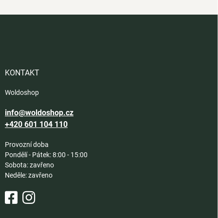
Z
á
p
a
t
í
KONTAKT
Woldoshop
info@woldoshop.cz
+420 601 104 110
Provozní doba
Pondělí - Pátek: 8:00 - 15:00
Sobota: zavřeno
Neděle: zavřeno