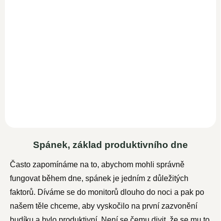
389 Kč
338,30 Kč bez DPH
Do košíku
Woldohealth vysoce
koncentrovaný 100%
L-
arginin
HCL, s obsahem L-
argininu 82,7 %. Má...
Spánek, základ produktivního dne
Často zapomínáme na to, abychom mohli správně
fungovat během dne, spánek je jedním z důležitých
faktorů. Díváme se do monitorů dlouho do noci a pak po
našem těle chceme, aby vyskočilo na první zazvonění
budíku a bylo produktivní. Není se čemu divit, že se mu to