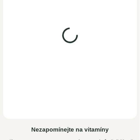
MCT olej z kokosů
Kokosový olej C8
500ml
500ml
SKLADEM
SKLADEM
499 Kč
549 Kč
433,90 Kč bez DPH
477,40 Kč bez DPH
Do košíku
Do košíku
MCT olej ze 100%
Čistý MCT olej C8 ve vysoce
kokosového oleje z Filipín
kvalitní skleněné láhvi
vám zajistí okamžitou energii
chráněné proti světlu s
pro celé tělo. MCT...
praktickým...
Nezapomínejte na vitamíny