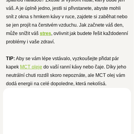
váš. A je úplně jedno, jestli si přivstanete, abyste mohli
snít z okna s hrnkem kávy v ruce, zajdete si zaběhat nebo
se jen projít na čerstvém vzduchu. Jak začnete váš den,
může snížit váš
stres
, ovlivnit jak budete řešit každodenní
problémy i vaše zdraví.
TIP:
Aby se vám lépe vstávalo, vyzkoušejte přidat pár
kapek
MCT oleje
do vaší ranní kávy nebo čaje. Díky jeho
neutrální chuti rozdíl skoro nepoznáte, ale MCT olej vám
dodá energii na celé dopoledne, která nekolísá.