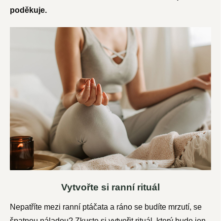
poděkuje.
Vytvořte si ranní rituál
Nepatříte mezi ranní ptáčata a ráno se budíte mrzutí, se
špatnou náladou? Zkuste si vytvořit rituál, který bude jen