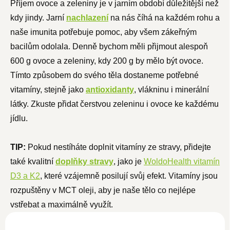
Příjem ovoce a zeleniny je v jarním období důležitější než
kdy jindy. Jarní
nachlazení
na nás číhá na každém rohu a
naše imunita potřebuje pomoc, aby všem zákeřným
bacilům odolala. Denně bychom měli přijmout alespoň
600 g ovoce a zeleniny, kdy 200 g by mělo být ovoce.
Tímto způsobem do svého těla dostaneme potřebné
vitamíny, stejně jako
antioxidanty
, vlákninu i minerální
látky. Zkuste přidat čerstvou zeleninu i ovoce ke každému
jídlu.
TIP:
Pokud nestíháte doplnit vitamíny ze stravy, přidejte
také kvalitní
doplňky stravy
, jako je
WoldoHealth vitamín
D3 a K2
, které vzájemně posilují svůj efekt. Vitamíny jsou
rozpuštěny v MCT oleji, aby je naše tělo co nejlépe
vstřebat a maximálně využít.