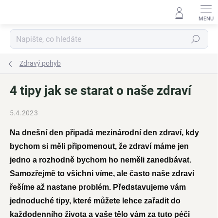
Přejít
na
obsah
Hledat
Zdravý pohyb
4 tipy jak se starat o naše zdraví
5.4.2023
Na dnešní den připadá mezinárodní den zdraví, kdy
bychom si měli připomenout, že zdraví máme jen
jedno a rozhodně bychom ho neměli zanedbávat.
Samozřejmě to všichni víme, ale často naše zdraví
řešíme až nastane problém. Představujeme vám
jednoduché tipy, které můžete lehce zařadit do
každodenního života a vaše tělo vám za tuto péči