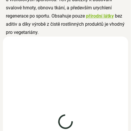
svalové hmoty, obnovu tkání, a především urychlení
regenerace po sportu. Obsahuje pouze
přírodní látky
bez
aditiv a díky výrobě z čistě rostlinných produktů je vhodný
pro vegetariány.
NOVINKA
L-Arginin HCL 120
kapslí
SKLADEM