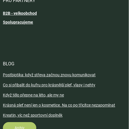
PRO PARTNERY
B2B - velkoobchod
Spolupracujeme
BLOG
Postbiotika: když střeva začnou znovu komunikovat
Co si přibalit do kufru pro krásnější pleť, vlasy i nehty
Když tělo přepne na léto, ale my ne
Krásná pleť není jen o kosmetice. Na co po třicítce nezapomínat
Kreatin, víc než sportovní doplněk
Archiv