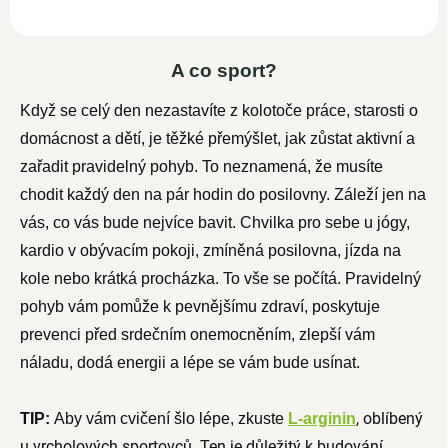
A co sport?
Když se celý den nezastavíte z kolotoče práce, starosti o
domácnost a dětí, je těžké přemýšlet, jak zůstat aktivní a
zařadit pravidelný pohyb. To neznamená, že musíte
chodit každý den na pár hodin do posilovny. Záleží jen na
vás, co vás bude nejvíce bavit. Chvilka pro sebe u jógy,
kardio v obývacím pokoji, zmíněná posilovna, jízda na
kole nebo krátká procházka. To vše se počítá. Pravidelný
pohyb vám pomůže k pevnějšímu zdraví, poskytuje
prevenci před srdečním onemocněním, zlepší vám
náladu, dodá energii a lépe se vám bude usínat.
, oblíbený
TIP:
Aby vám cvičení šlo lépe, zkuste
L-arginin
u vrcholových sportovců. Ten je důležitý k budování