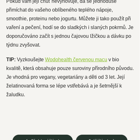
Pokud vám její chuť nevyhovuje, dá se jednoduše
přimíchat do vašeho oblíbeného teplého nápoje,
smoothie, proteinu nebo jogurtu. Můžete ji tako použít při
vaření a pečení, hodí se do sladkých i slaných pokrmů. Je
doporučováno začít s jednou čajovou lžičkou a dávku po
týdnu zvyšovat.
TIP:
Vyzkoušejte
Wodohealth červenou macu
v bio
kvalitě, která obsahuje pouze suroviny přírodního původu.
Je vhodná pro vegany, vegetariány a děti od 3 let. Její
želatinovaná forma se lépe vstřebává a je šetrnější k
žaludku.