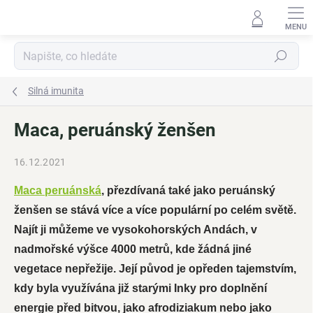
Přejít
na
obsah
Hledat
Silná imunita
Maca, peruánský ženšen
16.12.2021
Maca peruánská
, přezdívaná také jako peruánský
ženšen se stává více a více populární po celém světě.
Najít ji můžeme ve vysokohorských Andách, v
nadmořské výšce 4000 metrů, kde žádná jiné
vegetace nepřežije. Její původ je opředen tajemstvím,
kdy byla využívána již starými Inky pro doplnění
energie před bitvou, jako afrodiziakum nebo jako