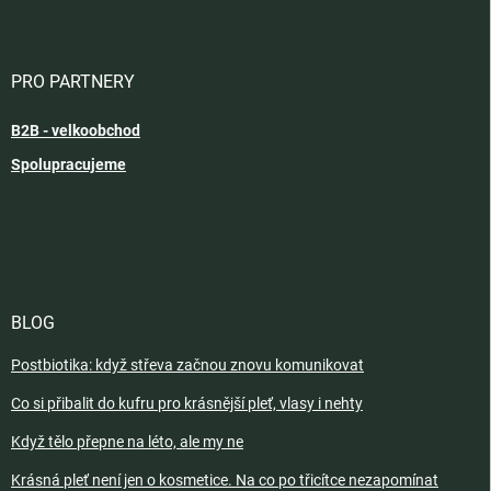
PRO PARTNERY
B2B - velkoobchod
Spolupracujeme
BLOG
Postbiotika: když střeva začnou znovu komunikovat
Co si přibalit do kufru pro krásnější pleť, vlasy i nehty
Když tělo přepne na léto, ale my ne
Krásná pleť není jen o kosmetice. Na co po třicítce nezapomínat