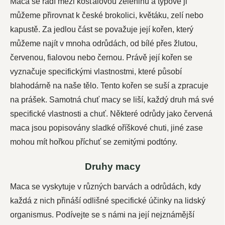
Maca se řadí mezi košťálovou zeleninu a typově ji
můžeme přirovnat k české brokolici, květáku, zelí nebo
kapustě. Za jedlou část se považuje její kořen, který
můžeme najít v mnoha odrůdách, od bílé přes žlutou,
červenou, fialovou nebo černou. Právě její kořen se
vyznačuje specifickými vlastnostmi, které působí
blahodárně na naše tělo. Tento kořen se suší a zpracuje
na prášek. Samotná chuť macy se liší, každý druh má své
specifické vlastnosti a chuť. Některé odrůdy jako červená
maca jsou popisovány sladké oříškové chuti, jiné zase
mohou mít hořkou příchuť se zemitými podtóny.
Druhy macy
Maca se vyskytuje v různých barvách a odrůdách, kdy
každá z nich přináší odlišné specifické účinky na lidský
organismus. Podívejte se s námi na její nejznámější