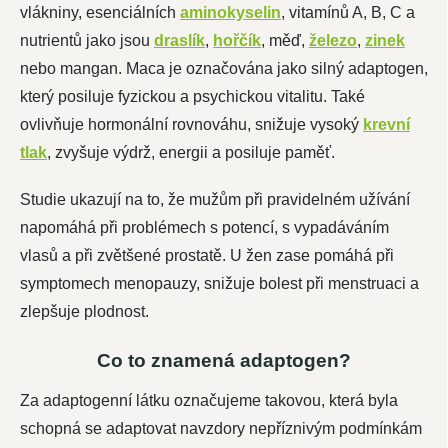
vlákniny, esenciálních
aminokyselin
, vitamínů A, B, C a
nutrientů jako jsou
draslík
,
hořčík
, měď,
železo
,
zinek
nebo mangan. Maca je označována jako silný adaptogen,
který posiluje fyzickou a psychickou vitalitu. Také
ovlivňuje hormonální rovnováhu, snižuje vysoký
krevní
tlak
, zvyšuje výdrž, energii a posiluje paměť.
Studie ukazují na to, že mužům při pravidelném užívání
napomáhá při problémech s potencí, s vypadáváním
vlasů a při zvětšené prostatě. U žen zase pomáhá při
symptomech menopauzy, snižuje bolest při menstruaci a
zlepšuje plodnost.
Co to znamená adaptogen?
Za adaptogenní látku označujeme takovou, která byla
schopná se adaptovat navzdory nepříznivým podmínkám