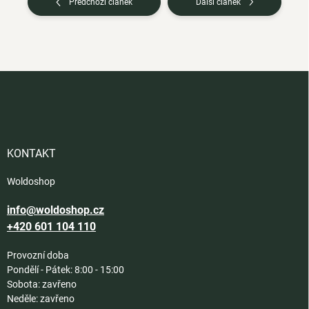
Předchozí článek
Další článek
Z
á
p
a
t
í
KONTAKT
Woldoshop
info@woldoshop.cz
+420 601 104 110
Provozní doba
Pondělí - Pátek: 8:00 - 15:00
Sobota: zavřeno
Neděle: zavřeno