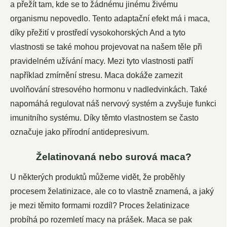
a přežít tam, kde se to žádnému jinému živému
organismu nepovedlo. Tento adaptační efekt má i maca,
díky přežití v prostředí vysokohorských And a tyto
vlastnosti se také mohou projevovat na našem těle při
pravidelném užívání macy. Mezi tyto vlastnosti patří
například zmírnění stresu. Maca dokáže zamezit
uvolňování stresového hormonu v nadledvinkách. Také
napomáhá regulovat náš nervový systém a zvyšuje funkci
imunitního systému. Díky těmto vlastnostem se často
označuje jako přírodní antidepresivum.
Želatinovaná nebo surová maca?
U některých produktů můžeme vidět, že proběhly
procesem želatinizace, ale co to vlastně znamená, a jaký
je mezi těmito formami rozdíl? Proces želatinizace
probíhá po rozemletí macy na prášek. Maca se pak