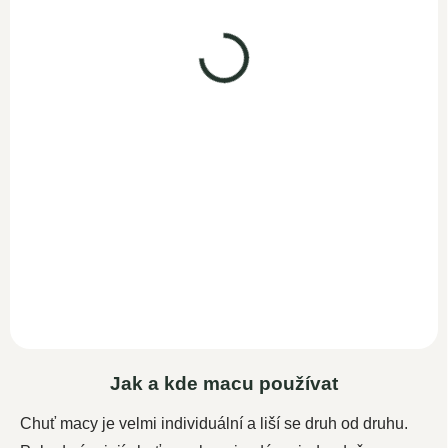
Maca červená BIO
prášek 300g
SKLADEM
449 Kč
477,40 Kč bez DPH
Do košíku
100 %
bio
červená
peruánská Maca, která se
považuje za superpotravinu
díky obsahu 60 různých...
Jak a kde macu používat
Chuť macy je velmi individuální a liší se druh od druhu.