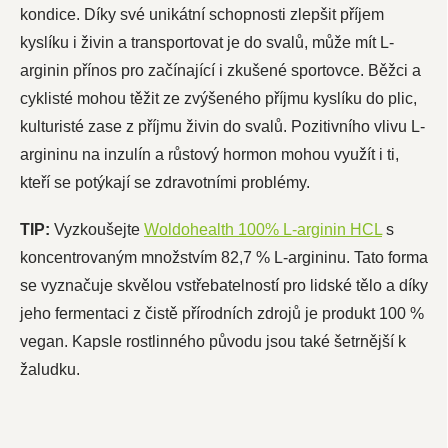
kondice. Díky své unikátní schopnosti zlepšit příjem
kyslíku i živin a transportovat je do svalů, může mít L-
arginin přínos pro začínající i zkušené sportovce. Běžci a
cyklisté mohou těžit ze zvýšeného příjmu kyslíku do plic,
kulturisté zase z příjmu živin do svalů. Pozitivního vlivu L-
argininu na inzulín a růstový hormon mohou využít i ti,
kteří se potýkají se zdravotními problémy.
TIP:
Vyzkoušejte
Woldohealth 100% L-arginin HCL
s
koncentrovaným množstvím 82,7 % L-argininu. Tato forma
se vyznačuje skvělou vstřebatelností pro lidské tělo a díky
jeho fermentaci z čistě přírodních zdrojů je produkt 100 %
vegan. Kapsle rostlinného původu jsou také šetrnější k
žaludku.