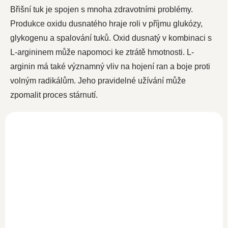
Břišní tuk je spojen s mnoha zdravotními problémy.
Produkce oxidu dusnatého hraje roli v příjmu glukózy,
glykogenu a spalování tuků. Oxid dusnatý v kombinaci s
L-argininem může napomoci ke ztrátě hmotnosti. L-
arginin má také významný vliv na hojení ran a boje proti
volným radikálům. Jeho pravidelné užívání může
zpomalit proces stárnutí.
NOVINKA
L-Arginin HCL 120
kapslí