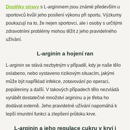
Doplňky stravy
s L-argininem jsou známé především u
sportovců kvůli jeho posílení výkonu při sportu. Výzkumy
poukazují na to, že nejen sportovci, ale i osoby s určitými
zdravotními problémy mohou těžit z jeho pravidelného
užívání.
L-arginin a hojení ran
L-arginin se stává nezbytným v případě, kdy je naše tělo
oslabeno, nebo vystaveno rizikovým situacím, jakými
může být například infekce, zotavování po operaci,
popáleniny a další. V takových případech tělo nezvládá
vyrábět dostatečné množství argininu a je třeba ho
dodávat externě. Jeho pravidelné užívání napomáhá k
lepší imunitní funkci a zlepšení průtoku krve.
L-arginin a jeho regulace cukru v krvi i