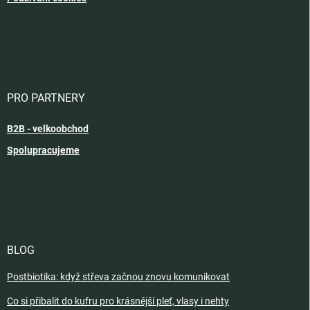
PRO PARTNERY
B2B - velkoobchod
Spolupracujeme
BLOG
Postbiotika: když střeva začnou znovu komunikovat
Co si přibalit do kufru pro krásnější pleť, vlasy i nehty