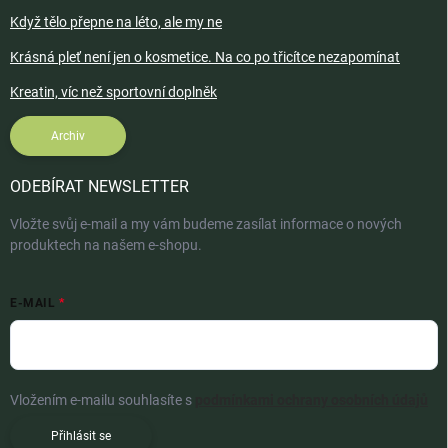
Když tělo přepne na léto, ale my ne
Krásná pleť není jen o kosmetice. Na co po třicítce nezapomínat
Kreatin, víc než sportovní doplněk
Archiv
ODEBÍRAT NEWSLETTER
Vložte svůj e-mail a my vám budeme zasílat informace o nových
produktech na našem e-shopu.
E-MAIL
Vložením e-mailu souhlasíte s
podmínkami ochrany osobních údajů
Přihlásit se