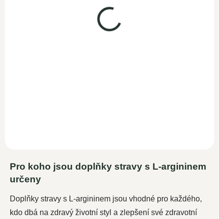
SKLADEM
389 Kč
338,30 Kč bez DPH
Do košíku
Woldohealth vysoce
koncentrovaný L-arginin
HCL, s obsahem L-argininu
82,7 %. Má významný...
Pro koho jsou doplňky stravy s L-argininem
určeny
Doplňky stravy s L-argininem jsou vhodné pro každého,
kdo dbá na zdravý životní styl a zlepšení své zdravotní