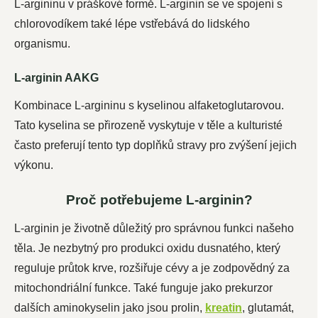
L-argininu v práškové formě. L-arginin se ve spojení s
chlorovodíkem také lépe vstřebává do lidského
organismu.
L-arginin AAKG
Kombinace L-argininu s kyselinou alfaketoglutarovou.
Tato kyselina se přirozeně vyskytuje v těle a kulturisté
často preferují tento typ doplňků stravy pro zvýšení jejich
výkonu.
Proč potřebujeme L-arginin?
L-arginin je životně důležitý pro správnou funkci našeho
těla. Je nezbytný pro produkci oxidu dusnatého, který
reguluje průtok krve, rozšiřuje cévy a je zodpovědný za
mitochondriální funkce. Také funguje jako prekurzor
dalších aminokyselin jako jsou prolin,
kreatin
, glutamát,