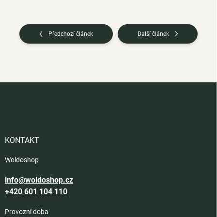
Předchozí článek
Další článek
Z
á
p
a
t
í
KONTAKT
Woldoshop
info@woldoshop.cz
+420 601 104 110
Provozní doba