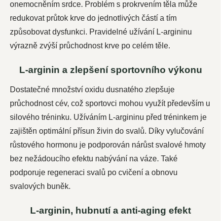
onemocněním srdce. Problém s prokrvením těla může
redukovat průtok krve do jednotlivých částí a tím
způsobovat dysfunkci. Pravidelné užívání L-argininu
výrazně zvýší průchodnost krve po celém těle.
L-arginin a zlepšení sportovního výkonu
Dostatečné množství oxidu dusnatého zlepšuje
průchodnost cév, což sportovci mohou využít především u
silového tréninku. Užíváním L-argininu před tréninkem je
zajištěn optimální přísun živin do svalů. Díky vylučování
růstového hormonu je podporován nárůst svalové hmoty
bez nežádoucího efektu nabývání na váze. Také
podporuje regeneraci svalů po cvičení a obnovu
svalových buněk.
L-arginin, hubnutí a anti-aging efekt