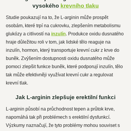
vysokého
krevního tlaku
Studie poukazují na to, že L-arginin může prospět
osobám, které trpí na cukrovku, zlepšením metabolismu
glukózy a citlivostí na
inzulín
. Produkce oxidu dusnatého
hraje důležitou roli v tom, jak lidské tělo reaguje na
inzulín, hormon, který transportuje krevní cukr z krve do
buněk. Zvýšením dostupnosti oxidu dusnatého může
pomoci zlepšit funkce buněk, které podporují inzulín, tělo
tak může efektivněji využívat krevní cukr a regulovat
krevní tlak.
Jak L-arginin zlepšuje erektilní funkci
L-arginin působí na průchodnost tepen a průtok krve,
napomáhá tak při problémech s erektilní dysfunkcí.
Výzkumy naznačují, že tyto problémy mohou souviset s